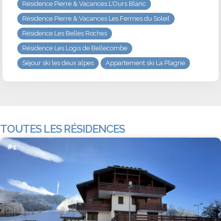
Résidence Pierre & Vacances L'Ours Blanc
Résidence Pierre & Vacances Les Fermes du Soleil
Résidence Les Belles Roches
Résidence Les Logis de Bellecombe
Séjour ski les deux alpes
Appartement ski La Plagne
TOUTES LES RÉSIDENCES
#1