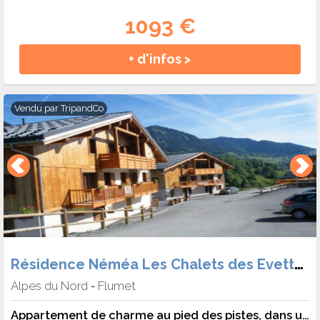
1093 €
+ d'infos >
Vendu par
TripandCo
Résidence Néméa Les Chalets des Evettes
Alpes du Nord
Flumet
-
Appartement de charme au pied des pistes, dans une résidence avec piscine - 6 pers. - 37m2 - TV