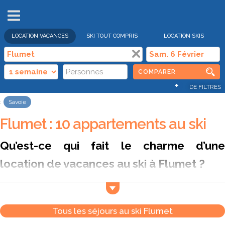
VENTES
FLASH
LOCATION VACANCES
SKI TOUT COMPRIS
LOCATION SKIS
COMPARER
+
DE FILTRES
Savoie
Flumet : 10 appartements au ski
Qu’est-ce qui fait le charme d’une
location de vacances au ski à Flumet ?
Flumet est un village savoyard typique où l’on retrouve tout le
charme d’une station de montagne à taille humaine. Située
dans le Val d’Arly, entre
Megève
et
Les Saisies
, elle offre u
Tous les séjours au ski Flumet
cadre calme, entouré de forêts et de chalets traditionnels.