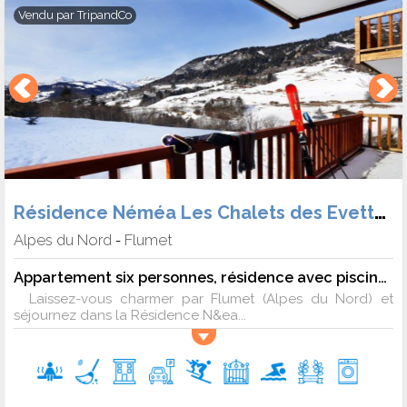
Vendu par
TripandCo
Résidence Néméa Les Chalets des Evettes
Alpes du Nord
Flumet
-
Appartement six personnes, résidence avec piscine au pied des pistes - 6 pers. - 37m2 - TV - Animaux admis
Laissez-vous charmer par Flumet (Alpes du Nord) et
séjournez dans la Résidence N&ea...