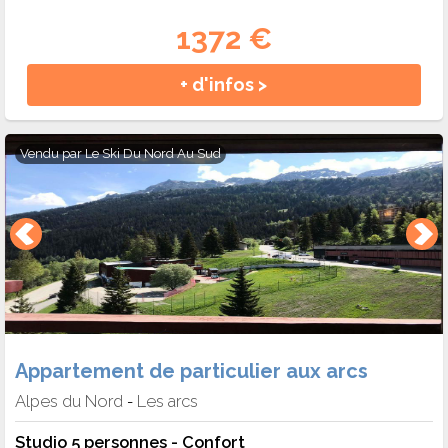
1372 €
+ d'infos >
Vendu par
Le Ski Du Nord Au Sud
Appartement de particulier aux arcs
Alpes du Nord
Les arcs
-
Studio 5 personnes - Confort