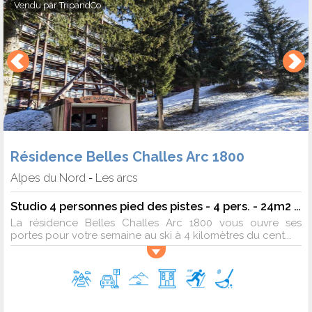
Vendu par
TripandCo
pistes.
Quelle période privilégier pour une location de
vacances aux Arcs ?
De
décembre
à
avril
, la neige est garantie.
Janvier
est idéal
pour la tranquillité,
février
pour les familles, et
mars
pour le sk
sous le soleil.
Résidence Belles Challes Arc 1800
Alpes du Nord
Les arcs
-
Studio 4 personnes pied des pistes - 4 pers. - 24m2 - TV
La résidence Belles Challes Arc 1800 vous ouvre ses
portes pour votre semaine au ski à 4 kilomètres du cent...