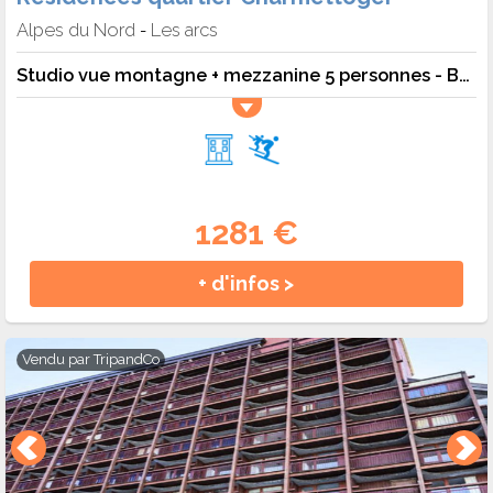
Alpes du Nord
Les arcs
-
Studio vue montagne + mezzanine 5 personnes - Budget - 5 pers. - 30m2 - TV - Animaux admis
1281 €
+ d'infos >
Vendu par
TripandCo