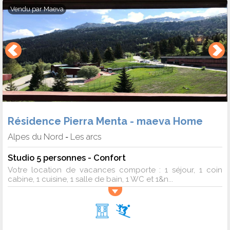
Vendu par
Maeva
Résidence Pierra Menta - maeva Home
Alpes du Nord
Les arcs
-
Studio 5 personnes - Confort
Votre location de vacances comporte : 1 séjour, 1 coin
cabine, 1 cuisine, 1 salle de bain, 1 WC et 1&n...