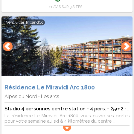
11 AVIS SUR 3 SITES
Vendu par
TripandCo
Résidence Le Miravidi Arc 1800
Alpes du Nord
Les arcs
-
Studio 4 personnes centre station - 4 pers. - 25m2 - TV
La résidence Le Miravidi Arc 1800 vous ouvre ses portes
pour votre semaine au ski à 4 kilomètres du centre ...