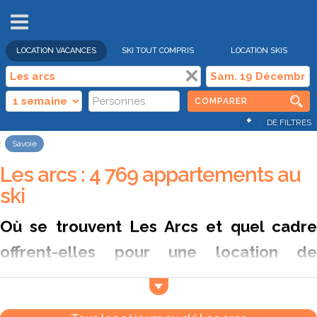
VENTES
FLASH
LOCATION VACANCES
SKI TOUT COMPRIS
LOCATION SKIS
COMPARER
+
DE FILTRES
Savoie
Les arcs : 4 769 appartements au
ski
Où se trouvent Les Arcs et quel cadre
offrent-elles pour une location de
vacances au ski aux Arcs ?
Perchée au-dessus de Bourg-Saint-Maurice, la station des
Arcs s’étend sur plusieurs altitudes entre 1 200 et 2 000