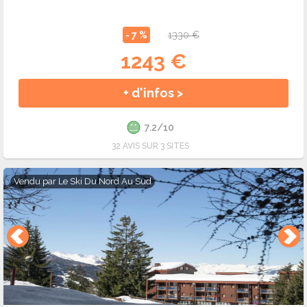
- 7 %
1330 €
1243 €
+ d'infos >
7.2/10
32 AVIS SUR 3 SITES
Vendu par
Le Ski Du Nord Au Sud