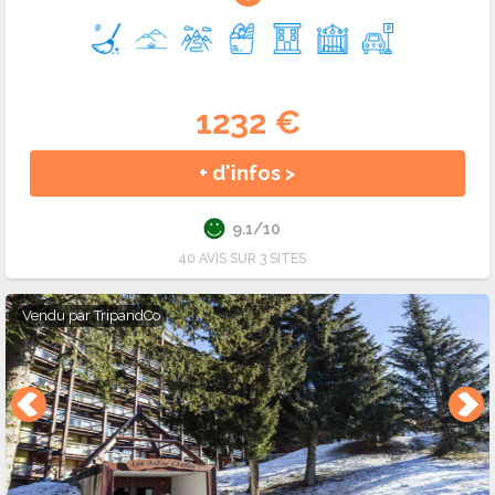
1232 €
+ d'infos >
9.1/10
40 AVIS SUR 3 SITES
Vendu par
TripandCo