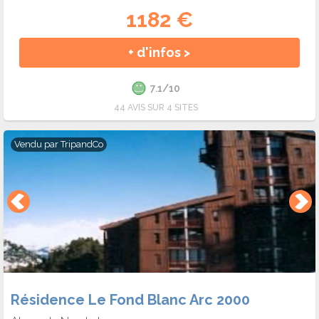
1182 €
+ d'infos >
7.1/10
44 AVIS SUR 4 SITES
Vendu par
TripandCo
Résidence Le Fond Blanc Arc 2000