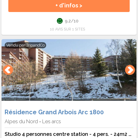
+ d'infos >
9.2/10
10 AVIS SUR 1 SITES
Vendu par
TripandCo
Résidence Grand Arbois Arc 1800
Alpes du Nord
Les arcs
-
Studio 4 personnes centre station - 4 pers. - 24m2 - TV