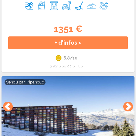
1351 €
+ d'infos >
6.8/10
3 AVIS SUR 1 SITES
Vendu par
TripandCo