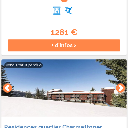
1281 €
+ d'infos >
Vendu par
TripandCo
Résidences quartier Charmettoger