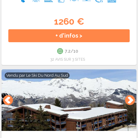
1260 €
+ d'infos >
7.2/10
32 AVIS SUR 3 SITES
Vendu par
Le Ski Du Nord Au Sud