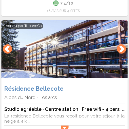
7.4/10
16 AVIS SUR 4 SITES
Vendu par
TripandCo
Résidence Bellecote
Alpes du Nord
Les arcs
-
Studio agréable · Centre station · Free wifi - 4 pers. - 24m2 - TV
La résidence Bellecote vous reçoit pour votre séjour à la
neige à 4 ki...