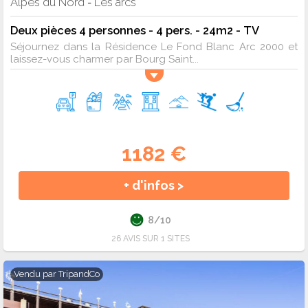
Alpes du Nord
Les arcs
-
Deux pièces 4 personnes - 4 pers. - 24m2 - TV
Séjournez dans la Résidence Le Fond Blanc Arc 2000 et
laissez-vous charmer par Bourg Saint...
1182 €
+ d'infos >
8/10
26 AVIS SUR 1 SITES
Vendu par
TripandCo