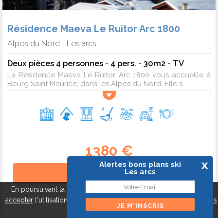
Résidence Maeva Le Ruitor Arc 1800
Alpes du Nord
Les arcs
-
Deux pièces 4 personnes - 4 pers. - 30m2 - TV
La Résidence Maeva Le Ruitor Arc 1800 vous accueille à
Bourg Saint Maurice, dans les Alpes du Nord. Elle s...
1380 €
x
Alertes bons plans ski
Les arcs
+ d'infos >
En poursuivant la navigation sur ce site, vous pouvez
refuser
ou
7.1/10
accepter
l'utilisation de cookies pour mieux vous servir.
A propos
des cookies
Fermer
143 AVIS SUR 5 SITES