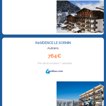
RéSIDENCE LE SORNIN
Autrans
764€
Prix de la location / semaine