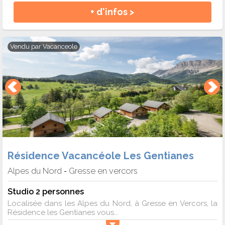
montagnes environnantes des Alpes du Nord. Après une
+ d'infos >
journée bien remplie, vous pourrez vous ressourcer dans un
appartement confortable, préparé pour rendre vos vacances
inoubliables.
Vendu par
Vacanceole
En résumé, la Résidence Vacancéole Les Gentianes à Gresse
en Vercors est le choix parfait pour des vacances alliant
nature, confort et sports d’hiver, le tout à des prix attractifs.
Adresse : Lieu Dit Côte De Belette - 38650 GRESSE EN
VERCORS
Résidence Vacancéole Les Gentianes
Alpes du Nord
Gresse en vercors
-
Studio 2 personnes
Localisée dans les Alpes du Nord, à Gresse en Vercors, la
Résidence les Gentianes vous...