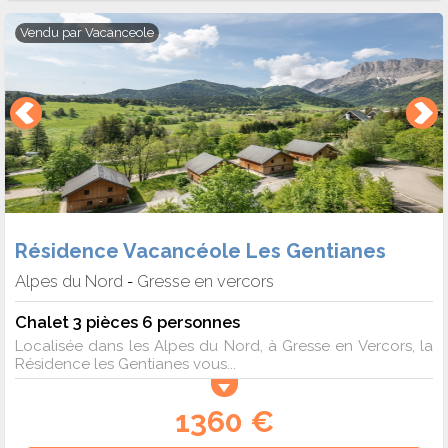
Vendu par
Vacanceole
Résidence Vacancéole Les Gentianes
Alpes du Nord
Gresse en vercors
-
Chalet 3 pièces 6 personnes
Localisée dans les Alpes du Nord, à Gresse en Vercors, la
Résidence les Gentianes vous...
1360 €