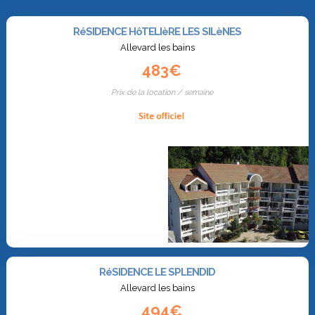
RéSIDENCE HôTELIèRE LES SILèNES
Allevard les bains
483€
Prix de la location / semaine
RéSIDENCE LE SPLENDID
Allevard les bains
494€