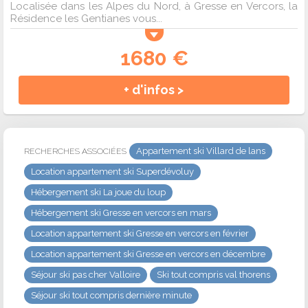
Localisée dans les Alpes du Nord, à Gresse en Vercors, la
Résidence les Gentianes vous...
1680 €
+ d'infos >
Appartement ski Villard de lans
RECHERCHES ASSOCIÉES
Location appartement ski Superdévoluy
Hébergement ski La joue du loup
Hébergement ski Gresse en vercors en mars
Location appartement ski Gresse en vercors en février
Location appartement ski Gresse en vercors en décembre
Séjour ski pas cher Valloire
Ski tout compris val thorens
Séjour ski tout compris dernière minute