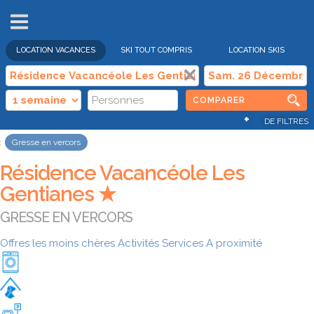
VENTES
FLASH
LOCATION VACANCES
SKI TOUT COMPRIS
LOCATION SKIS
COMPARER
+
DE FILTRES
Gresse en vercors
Résidence Vacancéole Les
Gentianes ★
GRESSE EN VERCORS
Offres les moins chères
Activités
Services
A proximité