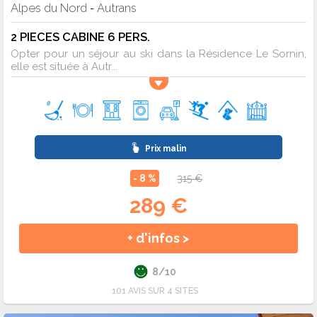
Alpes du Nord
Autrans
-
2 PIECES CABINE 6 PERS.
Opter pour un séjour au ski dans la Résidence Le Sornin,
elle est située à Autr...
Prix malin
- 8 %
315 €
289 €
+ d'infos >
8/10
101 AVIS SUR 4 SITES