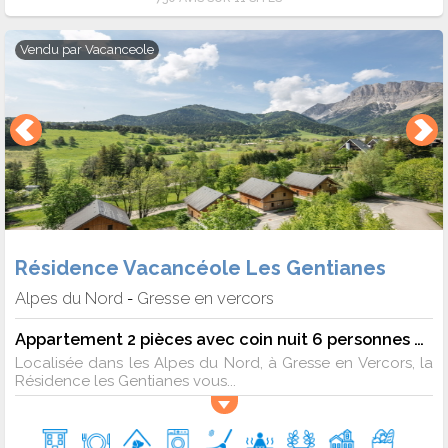
Vendu par
Vacanceole
Résidence Vacancéole Les Gentianes
Alpes du Nord
Gresse en vercors
-
Appartement 2 pièces avec coin nuit 6 personnes mansardé
Localisée dans les Alpes du Nord, à Gresse en Vercors, la
Résidence les Gentianes vous...