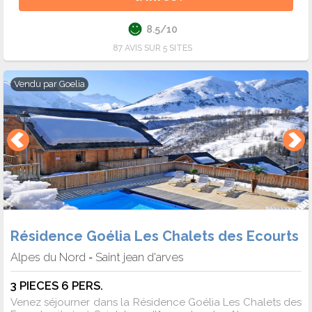
8.5/10
87 AVIS SUR 5 SITES
Vendu par
Goelia
Résidence Goélia Les Chalets des Ecourts
Alpes du Nord
Saint jean d'arves
-
3 PIECES 6 PERS.
Venez séjourner dans la Résidence Goélia Les Chalets des