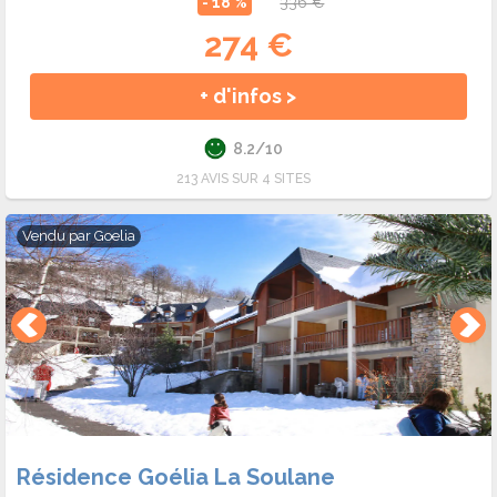
- 18 %
336 €
274 €
+ d'infos >
8.2/10
213 AVIS SUR 4 SITES
Vendu par
Goelia
Résidence Goélia La Soulane