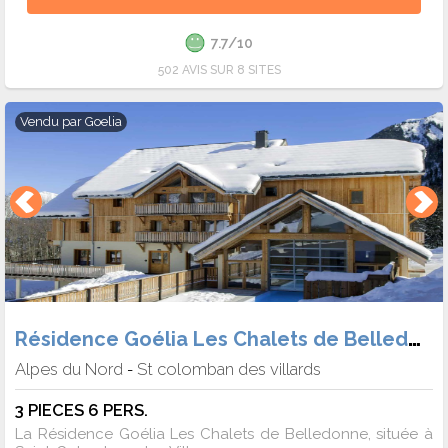
7.7/10
502 AVIS SUR 8 SITES
Vendu par
Goelia
Résidence Goélia Les Chalets de Belledonne
Alpes du Nord
St colomban des villards
-
3 PIECES 6 PERS.
La Résidence Goélia Les Chalets de Belledonne, située à