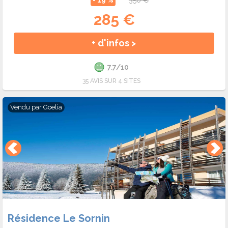
285 €
+ d'infos >
7.7/10
35 AVIS SUR 4 SITES
Vendu par
Goelia
Résidence Le Sornin