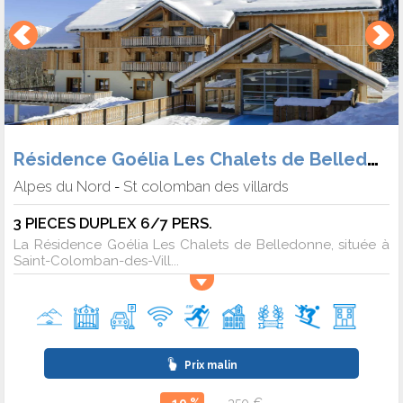
Résidence Goélia Les Chalets de Belledonne
Alpes du Nord
St colomban des villards
-
3 PIECES DUPLEX 6/7 PERS.
La Résidence Goélia Les Chalets de Belledonne, située à
Saint-Colomban-des-Vill...
Prix malin
- 19 %
350 €