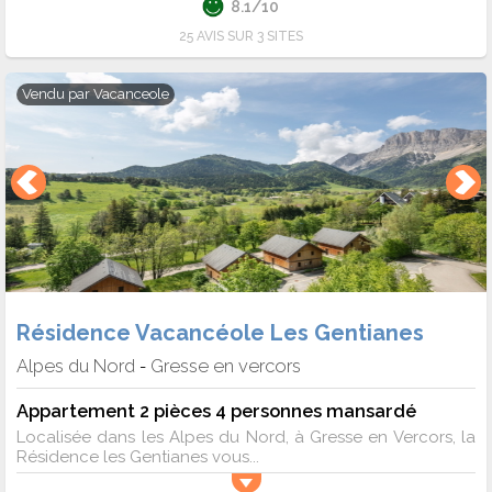
8.1/10
25 AVIS SUR 3 SITES
Vendu par
Vacanceole
Résidence Vacancéole Les Gentianes
Alpes du Nord
Gresse en vercors
-
Appartement 2 pièces 4 personnes mansardé
Localisée dans les Alpes du Nord, à Gresse en Vercors, la
Résidence les Gentianes vous...