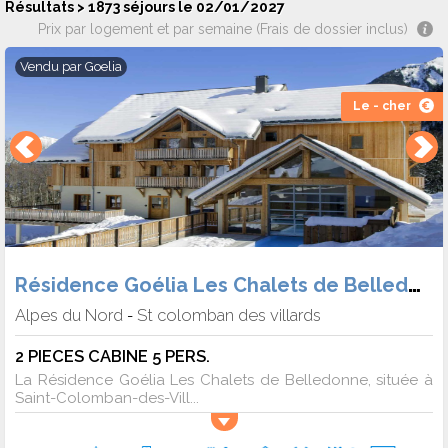
Résultats > 1873 séjours le 02/01/2027
Prix par logement et par semaine (Frais de dossier inclus)
Vendu par
Goelia
Le - cher
Résidence Goélia Les Chalets de Belledonne
Alpes du Nord
St colomban des villards
-
2 PIECES CABINE 5 PERS.
La Résidence Goélia Les Chalets de Belledonne, située à
Saint-Colomban-des-Vill...