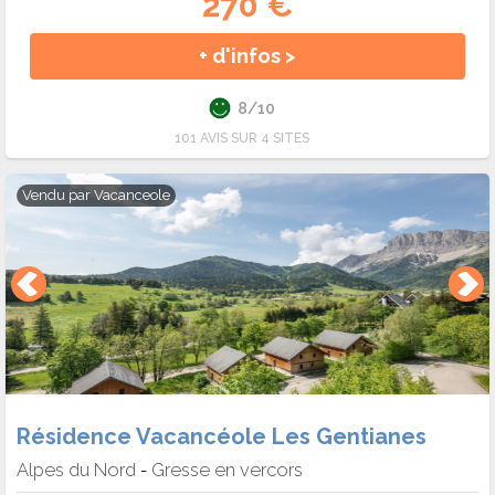
270 €
+ d'infos >
8/10
101 AVIS SUR 4 SITES
Vendu par
Vacanceole
Résidence Vacancéole Les Gentianes
Alpes du Nord
Gresse en vercors
-