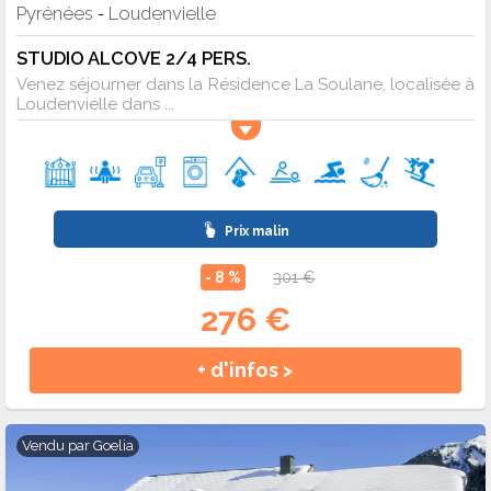
Pyrénées
Loudenvielle
-
STUDIO ALCOVE 2/4 PERS.
Venez séjourner dans la Résidence La Soulane, localisée à
Loudenvielle dans ...
Prix malin
- 8 %
301 €
276 €
+ d'infos >
Vendu par
Goelia