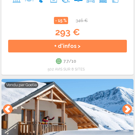
- 15 %
346 €
293 €
+ d'infos >
7.7/10
502 AVIS SUR 8 SITES
Vendu par
Goelia