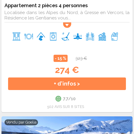
Appartement 2 pièces 4 personnes
Localisée dans les Alpes du Nord, à Gresse en Vercors, la
Résidence les Gentianes vous...
- 15 %
323 €
274 €
+ d'infos >
7.7/10
502 AVIS SUR 8 SITES
Vendu par
Goelia