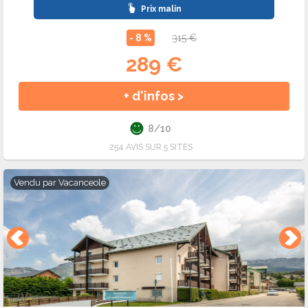
Prix malin
- 8 %
315 €
289 €
+ d'infos >
8/10
254 AVIS SUR 5 SITES
Vendu par
Vacanceole