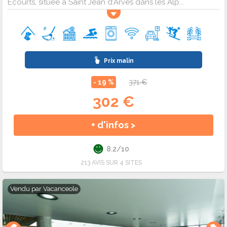
Ecourts, située à Saint Jean d'Arves dans les Alp...
Prix malin
- 19 %
371 €
302 €
+ d'infos >
8.2/10
213 AVIS SUR 4 SITES
Vendu par
Vacanceole