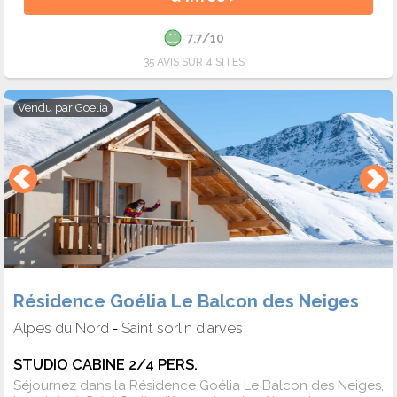
7.7/10
35 AVIS SUR 4 SITES
Vendu par
Goelia
Résidence Goélia Le Balcon des Neiges
Alpes du Nord
Saint sorlin d'arves
-
STUDIO CABINE 2/4 PERS.
Séjournez dans la Résidence Goélia Le Balcon des Neiges,