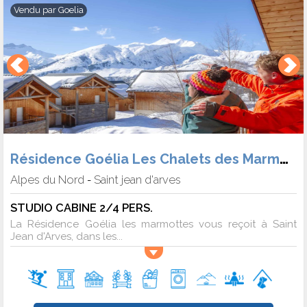
Vendu par
Goelia
Résidence Goélia Les Chalets des Marmottes
Alpes du Nord
Saint jean d'arves
-
STUDIO CABINE 2/4 PERS.
La Résidence Goélia les marmottes vous reçoit à Saint
Jean d'Arves, dans les...