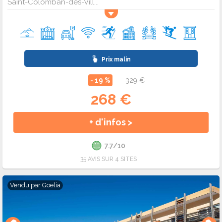
Saint-Colomban-des-Vill...
Prix malin
- 19 %
329 €
268 €
+ d'infos >
7.7/10
35 AVIS SUR 4 SITES
Vendu par
Goelia