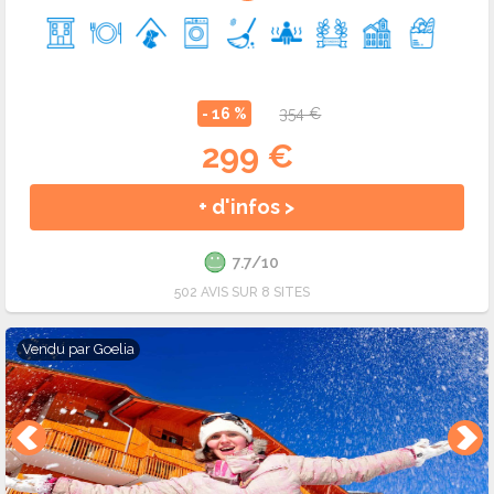
- 16 %
354 €
299 €
+ d'infos >
7.7/10
502 AVIS SUR 8 SITES
Vendu par
Goelia