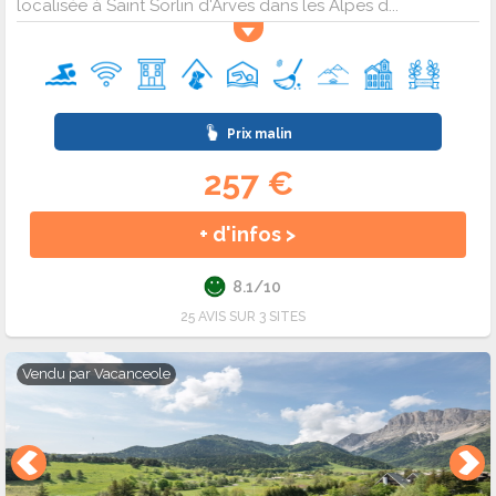
localisée à Saint Sorlin d'Arves dans les Alpes d...
Prix malin
257 €
+ d'infos >
8.1/10
25 AVIS SUR 3 SITES
Vendu par
Vacanceole