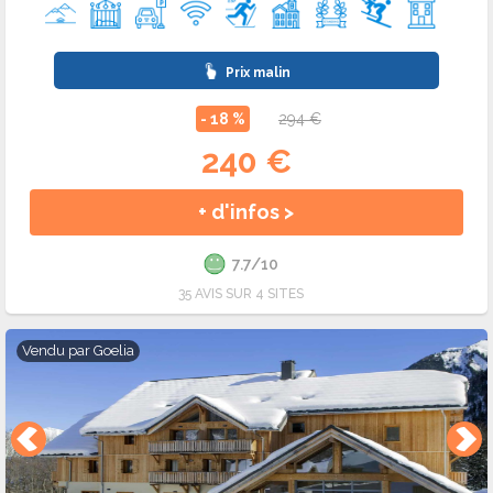
Prix malin
- 18 %
294 €
240 €
+ d'infos >
7.7/10
35 AVIS SUR 4 SITES
Vendu par
Goelia