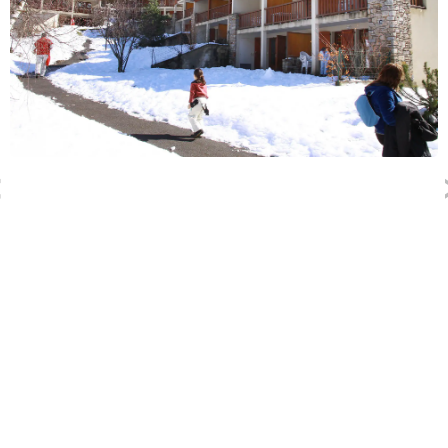
gymnastique. Si vous préférez nager, la résidence est pourvue
d'une piscine extérieure chauffée. Une fois votre séance de
sport terminée, vous pourrez aller détendre vos muscles
grâce au sauna. Et parmi la liste des autres activités à faire à la
Résidence La Soulane, vous trouverez par exemple la balade
à cheval.
Types de logements
Plusieurs types de logements sont disponibles dans cette
résidence. Vous pourrez trouver : studio, appartement, 5
pièces, 2 pièces, 4 pièces, duplex, 3 pièces et chalet. La
capacité des logements est de 2 à 12 personnes.
Adresse : Chemin Du Lac - Hameau D'aranvielle - 65 510
LOUDENVIELLE