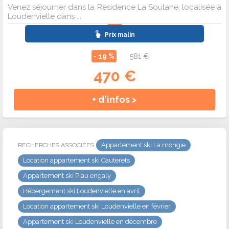
Venez séjourner dans la Résidence La Soulane, localisée à
Loudenvielle dans ...
Prix malin
- 19 %
581 €
470 €
+ d'infos >
Appartement ski La mongie
RECHERCHES ASSOCIÉES
Location appartement ski Cauterets
Appartement ski Piau engaly
Hébergement ski Loudenvielle en avril
Location appartement ski Loudenvielle en février
Appartement ski Loudenvielle en décembre