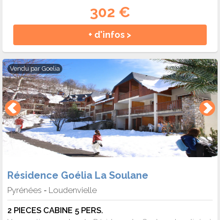
302 €
+ d'infos >
Vendu par
Goelia
Résidence Goélia La Soulane
Pyrénées
Loudenvielle
-
2 PIECES CABINE 5 PERS.