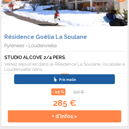
Résidence Goélia La Soulane
Pyrénées
Loudenvielle
-
STUDIO ALCOVE 2/4 PERS.
Venez séjourner dans la Résidence La Soulane, localisée à
Loudenvielle dans ...
Prix malin
- 19 %
350 €
285 €
+ d'infos >