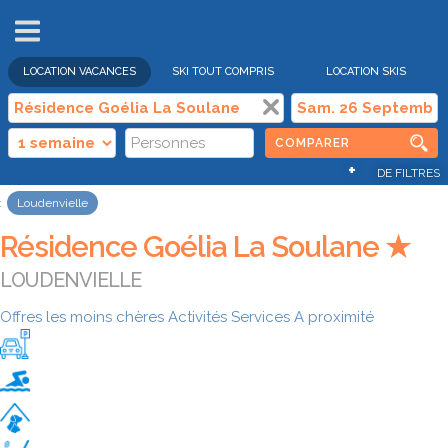
VENTES
FLASH
LOCATION VACANCES
SKI TOUT COMPRIS
LOCATION SKIS
COMPARER
+
DE FILTRES
Loudenvielle
Résidence Goélia La Soulane ★
LOUDENVIELLE
Offres les moins chères
Activités
Services
A proximité