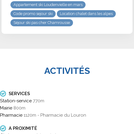
Appartement ski Loudenvielle en mars
Code promo sejour ski
Location chalet dans les alpes
Séjour ski pas cher Chamrousse
ACTIVITÉS
SERVICES
Station-service
770m
Mairie
800m
Pharmacie
1120m - Pharmacie du Louron
A PROXIMITÉ