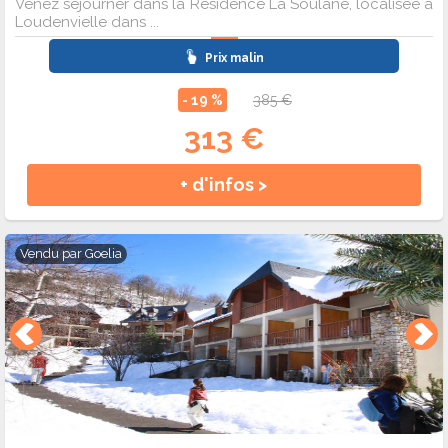
Venez séjourner dans la Résidence La Soulane, localisée à
Loudenvielle dans ...
Prix malin
- 19 %
385 €
313 €
+ d'infos >
Vendu par
Goelia