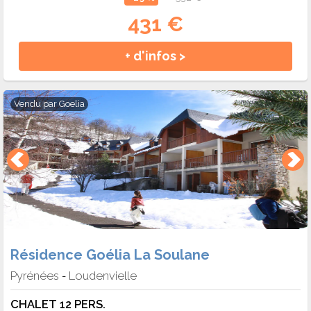
431 €
+ d'infos >
Vendu par
Goelia
Résidence Goélia La Soulane
Pyrénées
Loudenvielle
-
CHALET 12 PERS.