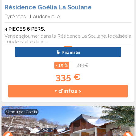
Résidence Goélia La Soulane
Pyrénées
Loudenvielle
-
3 PIECES 6 PERS.
Venez séjourner dans la Résidence La Soulane, localisée à
Loudenvielle dans ...
Prix malin
- 19 %
413 €
335 €
+ d'infos >
Vendu par
Goelia