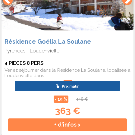
Résidence Goélia La Soulane
Pyrénées
Loudenvielle
-
4 PIECES 8 PERS.
Venez séjourner dans la Résidence La Soulane, localisée à
Loudenvielle dans ...
Prix malin
- 19 %
448 €
363 €
+ d'infos >