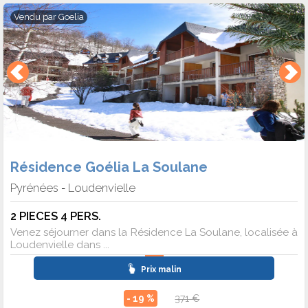
Vendu par
Goelia
Résidence Goélia La Soulane
Pyrénées
Loudenvielle
-
2 PIECES 4 PERS.
Venez séjourner dans la Résidence La Soulane, localisée à
Loudenvielle dans ...
Prix malin
- 19 %
371 €