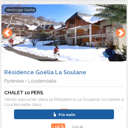
Vendu par
Goelia
Résidence Goélia La Soulane
Pyrénées
Loudenvielle
-
CHALET 10 PERS.
Venez séjourner dans la Résidence La Soulane, localisée à
Loudenvielle dans ...
Prix malin
- 19 %
532 €