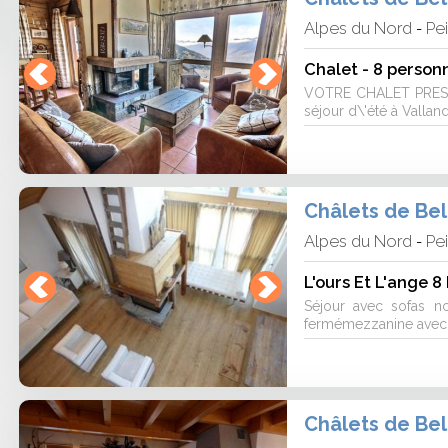
Alpes du Nord
Pe
-
Chalet - 8 person
VOTRE CHALET PRESTI
séjour d\'été à Vallandr
Châlets de Be
Alpes du Nord
Pe
-
L'ours Et L'ange 8
Séjour avec sofas no
fermémezzanine avec 1
Châlets de Be