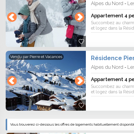
Alpes du Nord
Le
-
Appartement 4 pe
Succombez au charme
et logez dans la Résid
Vendu par
Pierre et Vacances
Alpes du Nord
Le
-
Appartement 4 pe
Succombez au charme
et logez dans la Résid
Vous trouverez ci-dessous les offres de logements habituellement disponibles