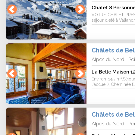
Chalet 8 Personn
VOTRE CHALET PRESTI
séjour d'été à Vallandry
Châlets de Be
Alpes du Nord
Pe
-
La Belle Maison 12
Environ 145 m².Séjour
l'accueil), Cheminée f..
Châlets de Be
Alpes du Nord
Pe
-