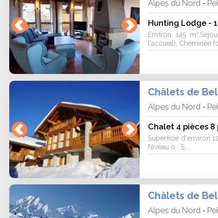
Alpes du Nord
Pe
-
Hunting Lodge - 1
Environ 145 m².Séjou
l'accueil), Cheminée fo
Châlets de Be
Alpes du Nord
Pe
-
Chalet 4 pièces 
Superficie d'environ 1
Niveau 0 : S...
Châlets de Be
Alpes du Nord
Pe
-