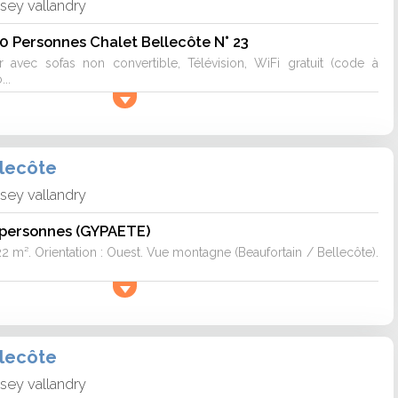
isey vallandry
0 Personnes Chalet Bellecôte N° 23
r avec sofas non convertible, Télévision, WiFi gratuit (code à
...
llecôte
isey vallandry
8 personnes (GYPAETE)
22 m². Orientation : Ouest. Vue montagne (Beaufortain / Bellecôte).
llecôte
isey vallandry