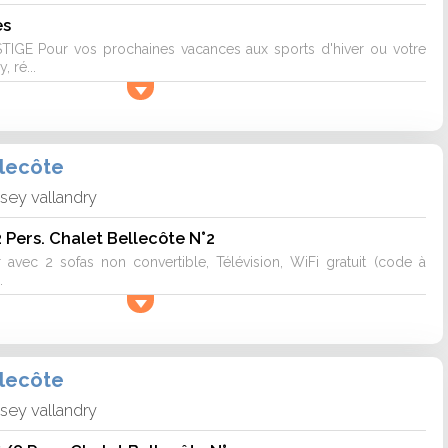
es
GE Pour vos prochaines vacances aux sports d'hiver ou votre
, ré...
llecôte
isey vallandry
 Pers. Chalet Bellecôte N°2
 avec 2 sofas non convertible, Télévision, WiFi gratuit (code à
.
llecôte
isey vallandry