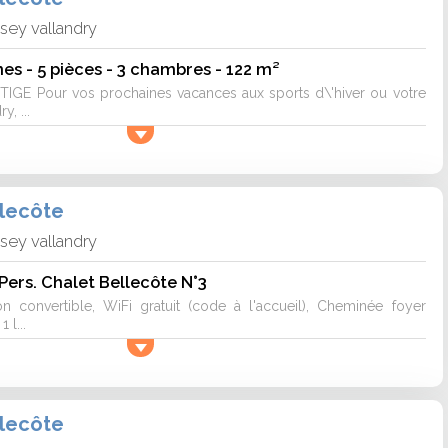
isey vallandry
nes - 5 pièces - 3 chambres - 122 m²
GE Pour vos prochaines vacances aux sports d\'hiver ou votre
y, ...
llecôte
isey vallandry
 Pers. Chalet Bellecôte N°3
n convertible, WiFi gratuit (code à l'accueil), Cheminée foyer
 l...
llecôte