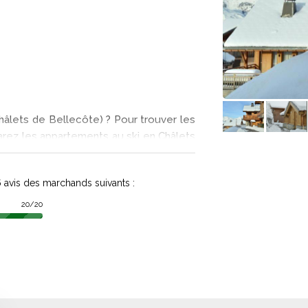
hâlets de Bellecôte) ? Pour trouver les
arez les appartements au ski en Châlets
ances à la neige disponibles chez les
ons plans pour partir à Peisey vallandry
6
avis des marchands suivants :
20/20
r votre semaine aux sports d'hiver à 1
r du domaine skiable de Paradiski, en
nt à 200 mètres. Vous profiterez de 11