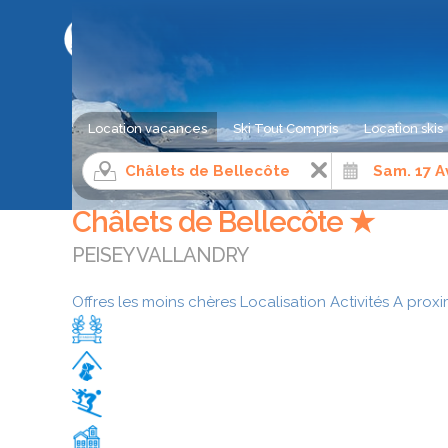
LE COMPARATEUR DE SÉJOUR AU SKI
Location vacances
Ski Tout Compris
Location skis
Location appartement ski
Alpes du Nord
Savoie
Châlets de Bellecôte ★
PEISEY VALLANDRY
Offres les moins chères
Localisation
Activités
A proxi