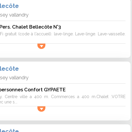
llecôte
isey vallandry
 Pers. Chalet Bellecôte N°3
i gratuit (code à l'accueil). lave-linge. Lave-linge. Lave-vaisselle.
llecôte
isey vallandry
8 personnes Confort GYPAETE
ndry. Centre ville a 400 m. Commerces a 400 m.Chalet :VOTRE
c une s...
llecôte