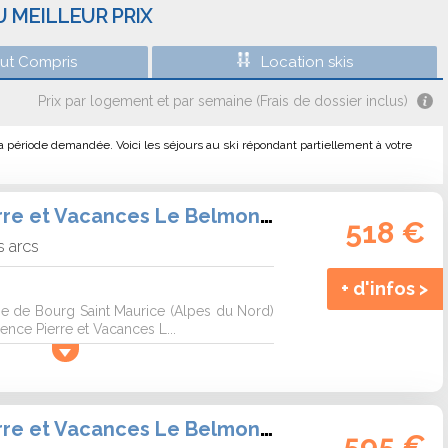
U MEILLEUR PRIX
out Compris
Location skis
Prix par logement et par semaine (Frais de dossier inclus)
a période demandée. Voici les séjours au ski répondant partiellement à votre
Résidence Pierre et Vacances Le Belmont Arc 1800
518 €
s arcs
+ d'infos >
 de Bourg Saint Maurice (Alpes du Nord)
ence Pierre et Vacances L...
Résidence Pierre et Vacances Le Belmont Arc 1800
595 €