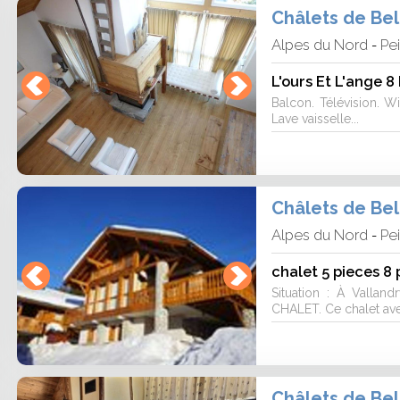
Châlets de Be
Alpes du Nord
Pe
-
L'ours Et L'ange 8
Balcon. Télévision. WiF
Lave vaisselle...
Châlets de Be
Alpes du Nord
Pe
-
chalet 5 pieces 
Situation : À Valla
CHALET. Ce chalet ave
Châlets de Be