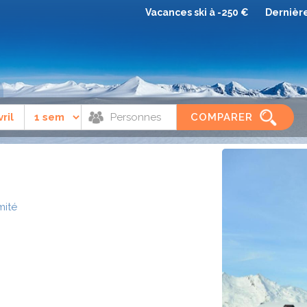
Vacances ski à -250 €
Dernièr
Peisey vallandry
Châlets de Bellecôte
COMPARER
mité