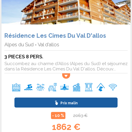
Résidence Les Cimes Du Val D'allos
Alpes du Sud
Val d'allos
-
3 PIECES 8 PERS.
Succombez au charme d'Allos (Alpes du Sud) et séjournez
dans la Résidence Les Cimes Du Val D'allos. Découv...
Prix malin
- 10 %
2063 €
1862 €