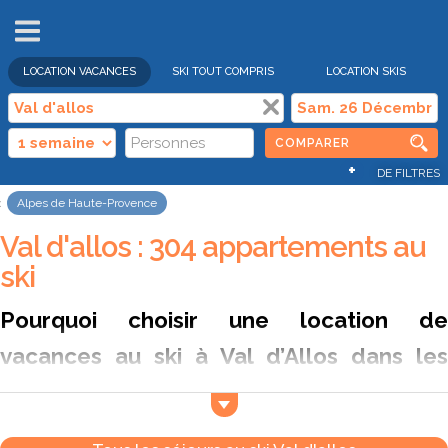
VENTES
FLASH
LOCATION VACANCES
SKI TOUT COMPRIS
LOCATION SKIS
COMPARER
+
DE FILTRES
Alpes de Haute-Provence
Val d'allos : 304 appartements au
ski
Pourquoi choisir une location de
vacances au ski à Val d’Allos dans les
Alpes-de-Haute-Provence ?
Situé à la jonction des Alpes-de-Haute-Provence et des
Alpes-Maritimes, le Val d’Allos s’épanouit à 1 800 mètres