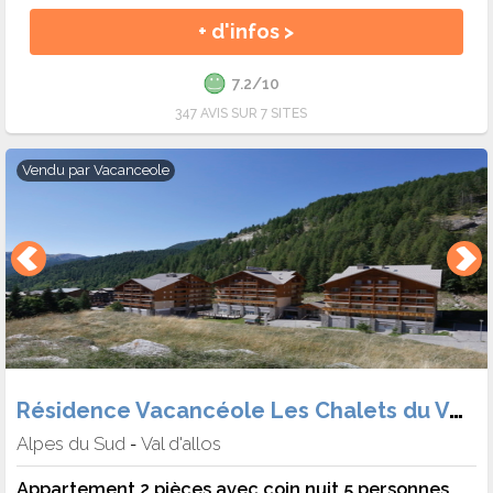
+ d'infos >
7.2/10
347 AVIS SUR 7 SITES
Vendu par
Vacanceole
Résidence Vacancéole Les Chalets du Verdon
Alpes du Sud
Val d'allos
-
Appartement 2 pièces avec coin nuit 5 personnes