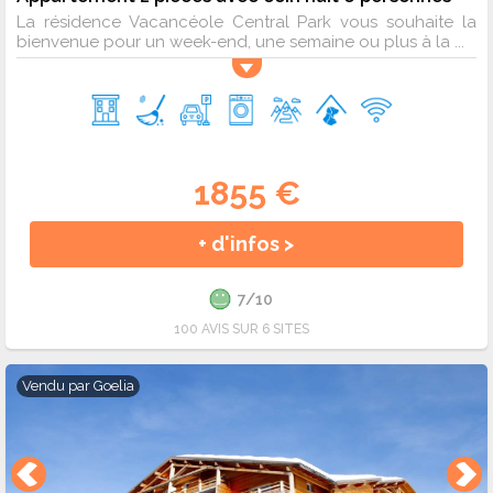
La résidence Vacancéole Central Park vous souhaite la
bienvenue pour un week-end, une semaine ou plus à la ...
1855 €
+ d'infos >
7/10
100 AVIS SUR 6 SITES
Vendu par
Goelia