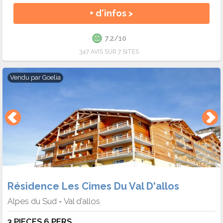
+ d'infos >
7.2/10
347 AVIS SUR 7 SITES
Vendu par
Goelia
Résidence Les Cimes Du Val D'allos
Alpes du Sud
Val d'allos
-
3 PIECES 6 PERS.