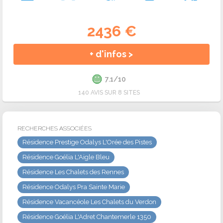
2436 €
+ d'infos >
7.1/10
140 AVIS SUR 8 SITES
RECHERCHES ASSOCIÉES
Résidence Prestige Odalys L'Orée des Pistes
Résidence Goélia L'Aigle Bleu
Résidence Les Chalets des Rennes
Résidence Odalys Pra Sainte Marie
Résidence Vacancéole Les Chalets du Verdon
Résidence Goélia L'Adret Chantemerle 1350