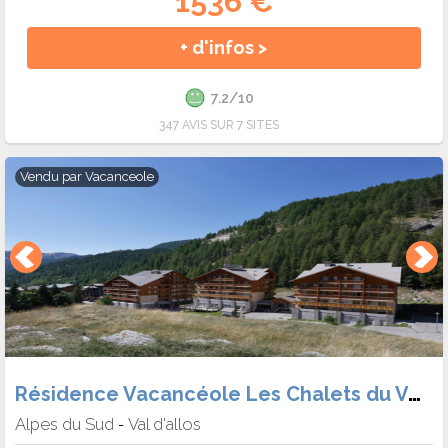
1536 €
+ d'infos >
7.2/10
347 AVIS SUR 7 SITES
Vendu par
Vacanceole
Résidence Vacancéole Les Chalets du Verdon
Alpes du Sud
Val d'allos
-