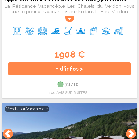
La Résidence Vacancéole Les Chalets du Verdon vous
accueille pour vos vacances au ski dans le Haut Verdon,...
1908 €
+ d'infos >
7.1/10
140 AVIS SUR 8 SITES
Vendu par
Vacanceole