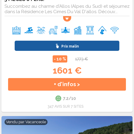
Succombez au charme d'Allos (Alpes du Sud) et séjournez
dans la Résidence Les Cimes Du Val D'allos. Découv...
Prix malin
- 10 %
1773 €
1601 €
+ d'infos >
7.2/10
347 AVIS SUR 7 SITES
Vendu par
Vacanceole