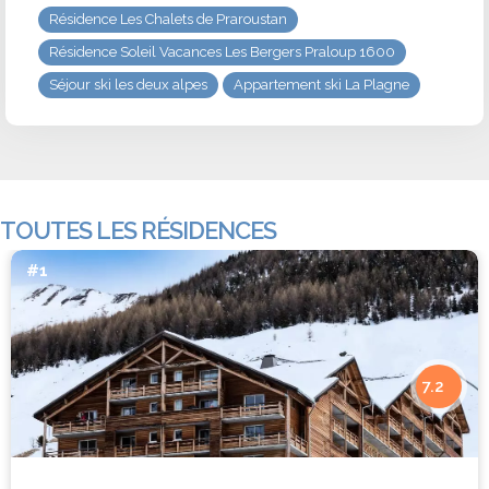
Résidence Les Chalets de Praroustan
Résidence Soleil Vacances Les Bergers Praloup 1600
Séjour ski les deux alpes
Appartement ski La Plagne
TOUTES LES RÉSIDENCES
#1
7.2