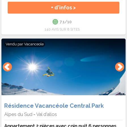
+ d'infos >
7.1/10
140 AVIS SUR 8 SITES
Vendu par
Vacanceole
Résidence Vacancéole Central Park
Alpes du Sud
Val d'allos
-
Appartement 2 pièces avec coin nuit 6 personnes