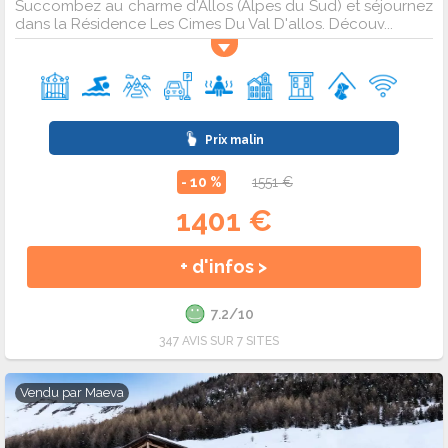
Succombez au charme d'Allos (Alpes du Sud) et séjournez
dans la Résidence Les Cimes Du Val D'allos. Découv...
Prix malin
- 10 %
1551 €
1401 €
+ d'infos >
7.2/10
347 AVIS SUR 7 SITES
Vendu par
Maeva