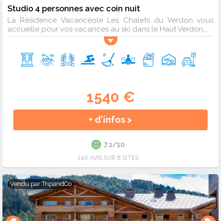
Studio 4 personnes avec coin nuit
La Résidence Vacancéole Les Chalets du Verdon vous
accueille pour vos vacances au ski dans le Haut Verdon,...
1540 €
+ d'infos >
7.1/10
140 AVIS SUR 8 SITES
Vendu par
TripandCo