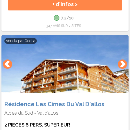
de vacances au ski à Val d’Allos ?
+ d'infos >
De
décembre
à avril, les conditions de ski sont idéales. L
soleil méditerranéen illumine les paysages enneigés, créant un
7.2/10
contraste unique entre lumière et blancheur.
Mars
es
347 AVIS SUR 7 SITES
particulièrement agréable pour ses journées longues et
douces.
Vendu par
Goelia
Pourquoi réserver une location de vacances au ski
à Val d’Allos avec Ski Express ?
Avec Ski Express, comparez les locations de vacances au ski
à Val d’Allos selon vos envies. Chalets typiques,
appartements
au pied des pistes
ou résidences modernes : le Val d’Allo
offre un cadre parfait pour des vacances d’hiver réussies.
Résidence Les Cimes Du Val D'allos
Alpes du Sud
Val d'allos
-
2 PIECES 6 PERS. SUPERIEUR