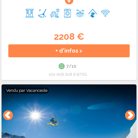
2208 €
+ d'infos >
7/10
100 AVIS SUR 6 SITES
Vendu par
Vacanceole