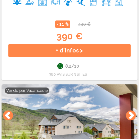
- 11 %
440 €
390 €
+ d'infos >
8.2/10
380 AVIS SUR 3 SITES
Vendu par
Vacanceole