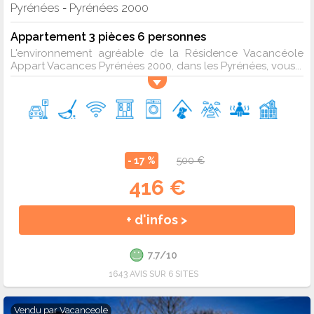
Pyrénées
Pyrénées 2000
-
Appartement 3 pièces 6 personnes
L'environnement agréable de la Résidence Vacancéole
Appart Vacances Pyrénées 2000, dans les Pyrénées, vous...
- 17 %
500 €
416 €
+ d'infos >
7.7/10
1643 AVIS SUR 6 SITES
Vendu par
Vacanceole