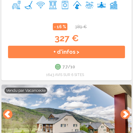
- 16 %
389 €
327 €
+ d'infos >
7.7/10
1643 AVIS SUR 6 SITES
Vendu par
Vacanceole