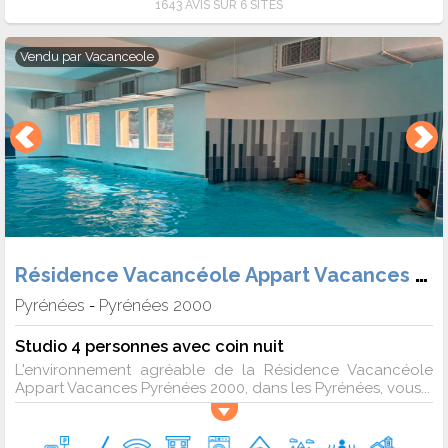
1643 AVIS SUR 6 SITES
logements en résidence ou en appartement. Les offres de
dernière minute incluent souvent des réductions sur les
Vendu par
Vacanceole
forfaits de ski ou des activités spéciales pour les enfants,
faisant de vos vacances un moment inoubliable à un prix
abordable.
Sur Ski Express, vous passerez de belles vacances en
compagnie de vos proches pour un séjour au ski à Pâques !
Voir également les autres offres de séjour au ski pour avril :
Résidence Vacancéole Appart Vacances Pyrénées 2000
3 avril 2027
-
10 avril 2027
Pyrénées
Pyrénées 2000
-
Studio 4 personnes avec coin nuit
L'environnement agréable de la Résidence Vacancéole
Appart Vacances Pyrénées 2000, dans les Pyrénées, vous...