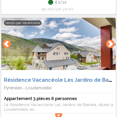
8.2/10
380 AVIS SUR 3 SITES
Vendu par
Vacanceole
Résidence Vacancéole Les Jardins de Balnéa
Pyrénées
Loudenvielle
-
Appartement 3 pièces 6 personnes
La Résidence Vacancéole Les Jardins de Balnéa, située à
Loudenvielle, es...