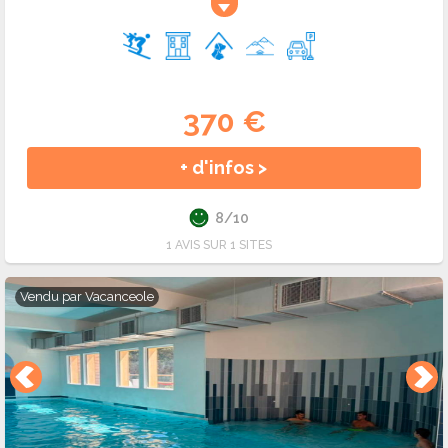
370 €
+ d'infos >
8/10
1 AVIS SUR 1 SITES
Vendu par
Vacanceole