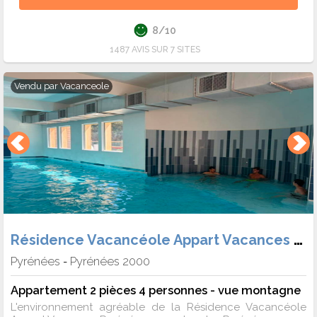
8/10
1487 AVIS SUR 7 SITES
Vendu par
Vacanceole
Résidence Vacancéole Appart Vacances Pyrénées 2000
Pyrénées
Pyrénées 2000
-
Appartement 2 pièces 4 personnes - vue montagne
L'environnement agréable de la Résidence Vacancéole