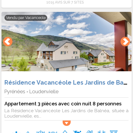
1015 AVIS SUR 7 SITES
Vendu par
Vacanceole
Résidence Vacancéole Les Jardins de Balnéa
Pyrénées
Loudenvielle
-
Appartement 3 pièces avec coin nuit 8 personnes
La Résidence Vacancéole Les Jardins de Balnéa, située à
Loudenvielle, es...