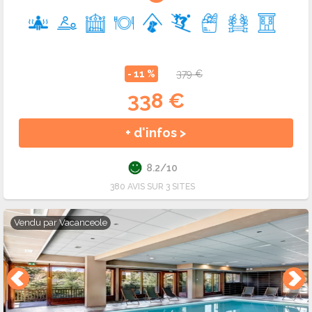
- 11 %
379 €
338 €
+ d'infos >
8.2/10
380 AVIS SUR 3 SITES
Vendu par
Vacanceole