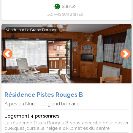
8.8/10
152 AVIS SUR 2 SITES
Vendu par
Le Grand Bornand
Résidence Pistes Rouges B
Alpes du Nord
Le grand bornand
-
Logement 4 personnes
La résidence Pistes Rouges B vous accueille pour passer
quelques jours à la neige à 2 kilomètres du centre ...