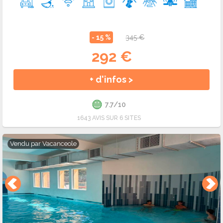
- 15 %
345 €
292 €
+ d'infos >
7.7/10
1643 AVIS SUR 6 SITES
Vendu par
Vacanceole