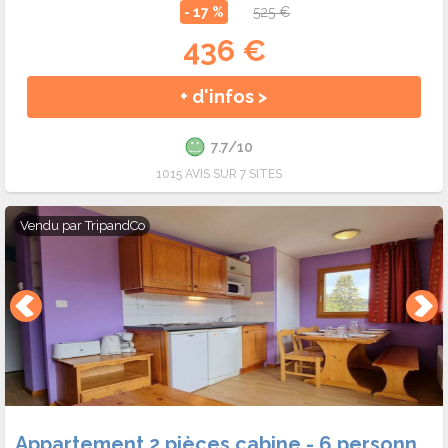
- 17 %
525 €
436 €
+ d'infos >
7.7/10
1015 AVIS SUR 7 SITES
Vendu par
TripandCo
Appartement 2 pièces cabine - 6 personnes - SuperDevoluy - Chalets superd ancolie