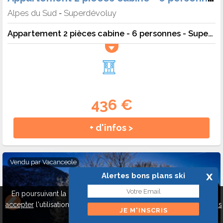
Alpes du Sud
Superdévoluy
-
Appartement 2 pièces cabine - 6 personnes - SuperDevoluy - Chalets superd ancolie
436 €
+ d'infos >
Vendu par
Vacanceole
x
Alertes bons plans ski
En poursuivant la navigation sur ce site, vous pouvez
refuser
ou
accepter
l'utilisation de cookies pour mieux vous servir.
A propos
des cookies
Fermer