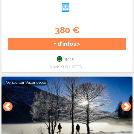
380 €
+ d'infos >
9/10
6 AVIS SUR 1 SITES
Vendu par
Vacanceole