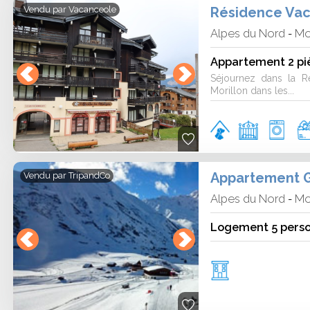
proche des commerces et des zones
Résidence Vac
Vendu par
Vacanceole
a vallée ou simplement vous détendre.
Alpes du Nord
Mo
-
ion de vacances au ski à Morillon
Appartement 2 pi
Séjournez dans la R
Morillon dans les...
mbre
à la
fin mars
, lorsque la neige est
janvier et mars offrent souvent plus de
tissent une ambiance animée et festive.
jour.
Appartement G
Vendu par
TripandCo
 location de vacances au ski à
Alpes du Nord
Mo
-
ement bien situé et adapté à vos besoins.
Logement 5 pers
tudio cosy au grand chalet familial. En
aste et préparez sereinement un séjour
 à taille humaine.