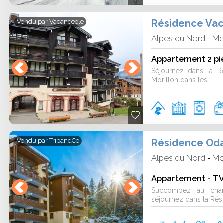
Résidence Vac
Vendu par
Vacanceole
Alpes du Nord
Mo
-
Appartement 2 pi
Séjournez dans la R
Morillon dans les...
Résidence Oda
Vendu par
TripandCo
Alpes du Nord
Mo
-
Appartement - TV 
Succombez au char
séjournez dans la Rés