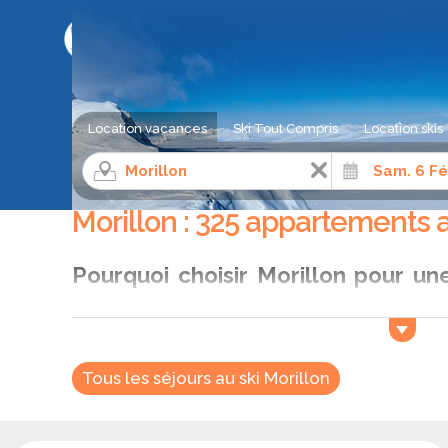
LE COMPARATEUR DE SÉJOUR AU SKI
Location vacances
Ski Tout Compris
Location skis
Location appartement ski
Alpes du Nord
Haute-Savoi
Morillon : 325 appartements a
Pourquoi choisir Morillon pour un
ski ?
Morillon séduit par son charme alpin et son atmosp
Giffre associe le confort d’un village traditionnel 
Tous les séjours au ski Morillon
Choisir une location de vacances au ski à Morill
authentique où chalets de bois et forêts enneigées 
postale.