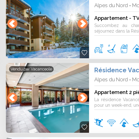
on pour une location de vacances
Alpes du Nord
Mo
-
Appartement - TV 
e authenticité et modernité. Le village
infrastructures efficaces. On y trouve la
Succombez au char
séjournez dans la Rés
se d’un grand domaine skiable. C’est une
uples ou groupes d’amis.
ualité d’une location de vacances
Résidence Vac
Vendu par
Vacanceole
ieu, la facilité d’accès aux pistes et la
Alpes du Nord
Mo
-
t la sécurité du front de neige et la
t en avant la beauté du domaine, tandis
Appartement 2 pi
ouceur de vivre du village.
La résidence Vacanc
pour un week-end, une
 pleinement d’une location de
n proche des remontées si vous skiez
re matériel avant votre arrivée. Si vous