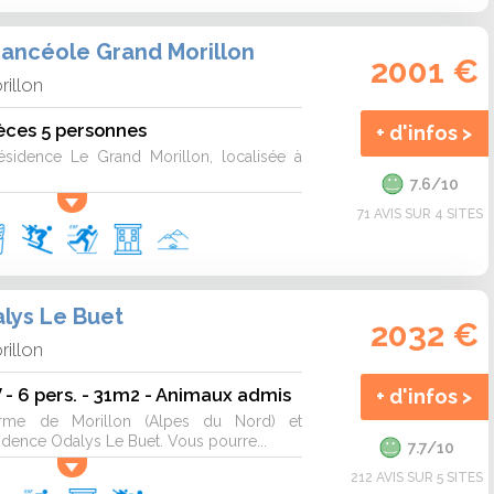
ancéole Grand Morillon
2001 €
rillon
èces 5 personnes
+ d'infos >
ésidence Le Grand Morillon, localisée à
7.6/10
71 AVIS SUR 4 SITES
lys Le Buet
2032 €
rillon
- 6 pers. - 31m2 - Animaux admis
+ d'infos >
me de Morillon (Alpes du Nord) et
idence Odalys Le Buet. Vous pourre...
7.7/10
212 AVIS SUR 5 SITES