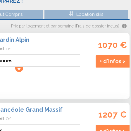
MPAREZ !
out Compris
Location skis
Prix par logement et par semaine (Frais de dossier inclus)
rdin Alpin
1070 €
rillon
onnes
+ d'infos >
ancéole Grand Massif
1207 €
rillon
s
+ d'infos >