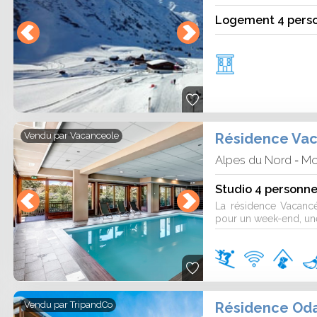
 escapades complètent parfaitement les
Logement 4 pers
e location de vacances au ski à
 dans votre séjour. Fromages fondus,
t dans les restaurants ou au coin du feu
Résidence Vac
Vendu par
Vacanceole
hauffent les soirées et participent à
s de partage entre proches.
Alpes du Nord
Mo
-
Studio 4 personne
gnent une location de vacances
La résidence Vacanc
pour un week-end, une
, idéale pour des vacances reposantes.
 tout l’hiver, tandis que le climat
neige fraîche. Le cadre forestier et les
on douce et ressourçante.
Résidence Oda
Vendu par
TripandCo