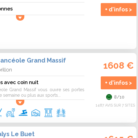
onnes
+ d'infos >
ancéole Grand Massif
1608 €
rillon
s avec coin nuit
+ d'infos >
éole Grand Massif vous ouvre ses portes
 semaine ou plus aux sports...
8/10
1487 AVIS SUR 7 SITES
lys Le Buet