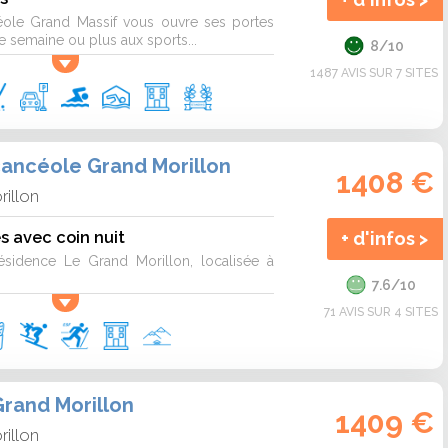
éole Grand Massif vous ouvre ses portes
 semaine ou plus aux sports...
8/10
1487 AVIS SUR 7 SITES
ancéole Grand Morillon
1408 €
rillon
s avec coin nuit
+ d'infos >
ésidence Le Grand Morillon, localisée à
7.6/10
71 AVIS SUR 4 SITES
rand Morillon
1409 €
rillon