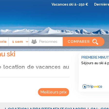
Vacances ski à -250 €
Dernièr
e
Morillon
COMPARER
u ski
PREMIERE MINUT
Séjours au ski à
e location de vacances au
hère conviviale. Cette station du Haut-
à l’efficacité d’une destination moderne.
Meilleurs prix
on, c’est profiter d’un environnement
s’unissent pour offrir un décor de carte