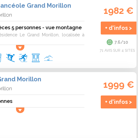
ancéole Grand Morillon
1982 €
rillon
èces 5 personnes - vue montagne
+ d'infos >
ésidence Le Grand Morillon, localisée à
7.6/10
71 AVIS SUR 4 SITES
rand Morillon
1999 €
rillon
onnes
+ d'infos >