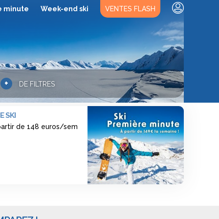
e minute
Week-end ski
VENTES FLASH
+
DE FILTRES
E SKI
 partir de 148 euros/sem