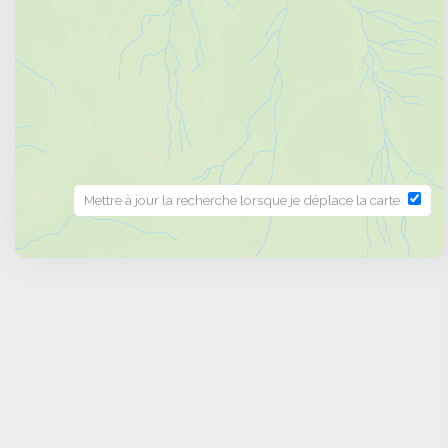
Quelles particularités distinguent Morill
au ski à Morillon ?
Ce qui distingue Morillon, c’est son équilibre entr
conserve son âme traditionnelle tout en offrant des 
convivialité d’une petite station alliée à la riches
destination qui séduit autant les familles que les co
Quels retours d’expérience soulignent la q
Mettre à jour la recherche lorsque je déplace la carte
au ski à Morillon ?
Les vacanciers soulignent souvent la tranquillité du l
qualité des hébergements. Les familles apprécien
diversité des activités. Les amateurs de ski metten
que d’autres retiennent surtout la convivialité et la d
Quels conseils pratiques pour profiter
vacances au ski à Morillon ?
Pour un séjour fluide, privilégiez une locatio
quotidiennement. Pensez à réserver vos cours ou vot