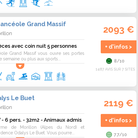
ancéole Grand Massif
2093 €
rillon
ces avec coin nuit 5 personnes
+ d'infos >
éole Grand Massif vous ouvre ses portes
 semaine ou plus aux sports...
8/10
1487 AVIS SUR 7 SITES
lys Le Buet
2119 €
rillon
- 6 pers. - 32m2 - Animaux admis
+ d'infos >
me de Morillon (Alpes du Nord) et
idence Odalys Le Buet. Vous pourre...
7.7/10