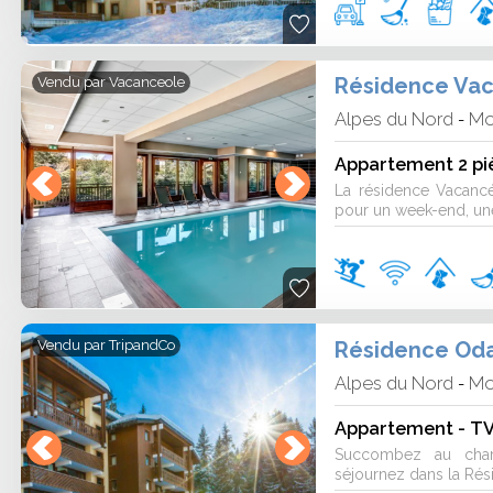
Résidence Vac
Vendu par
Vacanceole
Alpes du Nord
Mo
-
Appartement 2 piè
La résidence Vacanc
pour un week-end, une
Résidence Oda
Vendu par
TripandCo
Alpes du Nord
Mo
-
Appartement - TV 
Succombez au char
séjournez dans la Rés