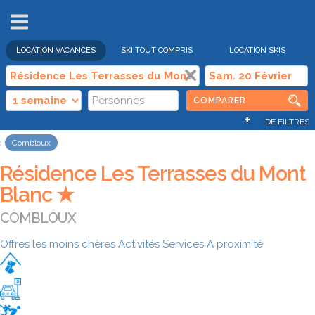
VENTES
FLASH
LOCATION VACANCES
SKI TOUT COMPRIS
LOCATION SKIS
COMPARER
+
DE FILTRES
Combloux
Résidence Les Terrasses du Mont
Blanc ★
COMBLOUX
Offres les moins chères
Activités
Services
A proximité