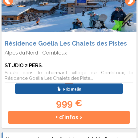
Résidence Goélia Les Chalets des Pistes
Alpes du Nord
Combloux
-
STUDIO 2 PERS.
Située dans le charmant village de Combloux, la
Résidence Goélia Les Chalets des Piste...
Prix malin
999 €
+ d'infos >