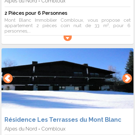
Alpes du Nord
Combloux
-
2 Pièces pour 6 Personnes
Mont Blanc Immobilier Combloux, vous propose cet
appartement 2 pièces coin nuit de 33 m², pour 6
personnes,...
Résidence Les Terrasses du Mont Blanc
Alpes du Nord
Combloux
-