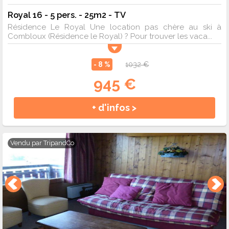
Royal 16 - 5 pers. - 25m2 - TV
Résidence Le Royal Une location pas chère au ski à
Combloux (Résidence le Royal) ? Pour trouver les vaca...
- 8 %
1032 €
945 €
+ d'infos >
Vendu par
TripandCo