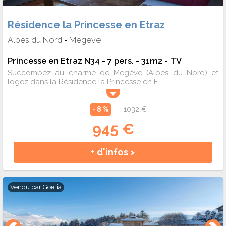
Résidence la Princesse en Etraz
Alpes du Nord
Megève
-
Princesse en Etraz N34 - 7 pers. - 31m2 - TV
Succombez au charme de Megève (Alpes du Nord) et
logez dans la Résidence la Princesse en E...
- 8 %
1032 €
945 €
+ d'infos >
Vendu par
Goelia