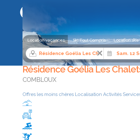
LE COMPARATEUR DE SÉJOUR AU SKI
Location vacances
Ski Tout Compris
Location skis
Location appartement ski
Alpes du Nord
Haute-Savoi
Résidence Goélia Les Chalet
COMBLOUX
Offres les moins chères
Localisation
Activités
Service