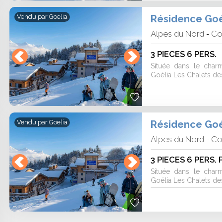
Résidence Goél
Vendu par
Goelia
Alpes du Nord
Co
-
3 PIECES 6 PERS.
Située dans le char
Goélia Les Chalets des 
Résidence Goél
Vendu par
Goelia
Alpes du Nord
Co
-
3 PIECES 6 PERS.
Située dans le char
Goélia Les Chalets des 