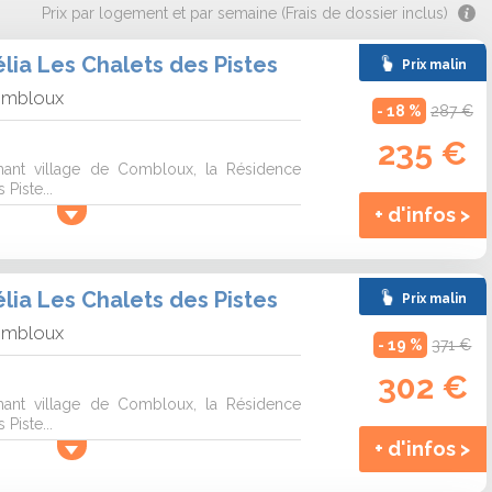
Prix par logement et par semaine (Frais de dossier inclus)
ia Les Chalets des Pistes
Prix malin
mbloux
- 18 %
287 €
235 €
mant village de Combloux, la Résidence
Piste...
+ d'infos >
ia Les Chalets des Pistes
Prix malin
mbloux
- 19 %
371 €
302 €
mant village de Combloux, la Résidence
Piste...
+ d'infos >