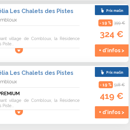
ia Les Chalets des Pistes
Prix malin
mbloux
- 19 %
399 €
324 €
mant village de Combloux, la Résidence
Piste...
+ d'infos >
ia Les Chalets des Pistes
Prix malin
mbloux
- 19 %
518 €
 PREMIUM
419 €
mant village de Combloux, la Résidence
Piste...
+ d'infos >