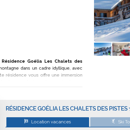
a
Résidence Goélia Les Chalets des
 montagne dans un cadre idyllique, avec
tte résidence vous offre une immersion
rfection confort moderne et charme
Pistes
est idéalement située aux pieds
c
, vous permettant un accès facile et
stes variées, le domaine est parfait pour
RÉSIDENCE GOÉLIA LES CHALETS DES PISTES 
es panoramas spectaculaires sur le massif
Location vacances
Ski T