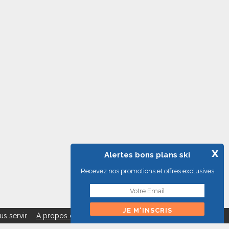
x
Alertes bons plans ski
Recevez nos promotions et offres exclusives
us servir.
A propos des cookies
Fermer