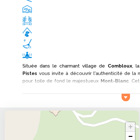
Située dans le charmant village de
Combloux
, l
Pistes
vous invite à découvrir l'authenticité de la
pour toile de fond le majestueux
Mont-Blanc
. Ce
totale au cœur des Alpes, combinant à la pe
traditionnel. La
Résidence Goélia Les Chalets des 
des pistes du domaine
Les Portes du Mont-Blan
rapide aux joies de la glisse. Avec ses 100 km de pi
tous les niveaux, du débutant à l'expert, et offre d
+
du Mont-Blanc à chaque virage.
−