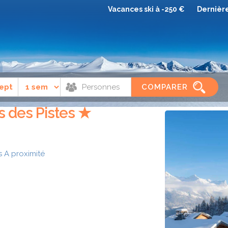
Vacances ski à -250 €
Dernièr
e
Combloux
Résidence Goélia Les Chalets des Pistes
COMPARER
s des Pistes ★
s
A proximité