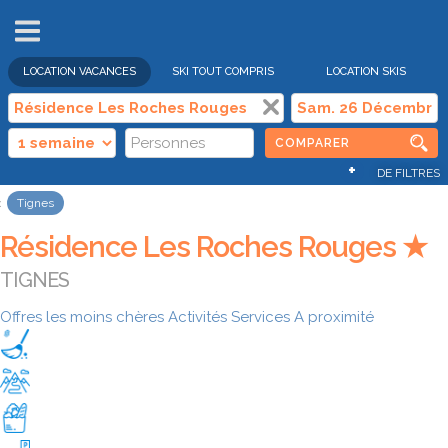
VENTES
FLASH
LOCATION VACANCES
SKI TOUT COMPRIS
LOCATION SKIS
COMPARER
+
DE FILTRES
Tignes
Résidence Les Roches Rouges ★
TIGNES
Offres les moins chères
Activités
Services
A proximité