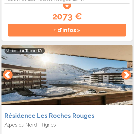
2073 €
+ d'infos >
Vendu par
TripandCo
Résidence Les Roches Rouges
Alpes du Nord
Tignes
-