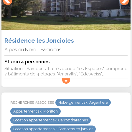
Résidence les Joncioles
Alpes du Nord
Samoens
-
Studio 4 personnes
Situation : Samoëns: La résidence "les Espaces" comprend
7 bâtiments de 4 étages: "Amaryllis", "Edelweiss",...
Hébergement ski Argentiere
RECHERCHES ASSOCIÉES
Appartement ski Morillon
Location appartement ski Carroz d'araches
Location appartement ski Samoens en janvier