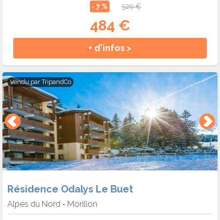
- 7 %
520 €
484 €
+ d'infos >
Vendu par
TripandCo
Résidence Odalys Le Buet
Alpes du Nord
Morillon
-