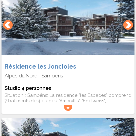
Résidence les Joncioles
Alpes du Nord
Samoens
-
Studio 4 personnes
Situation : Samoëns: La residence "les Espaces" comprend
7 batiments de 4 etages: "Amaryllis", "Edelweiss",...