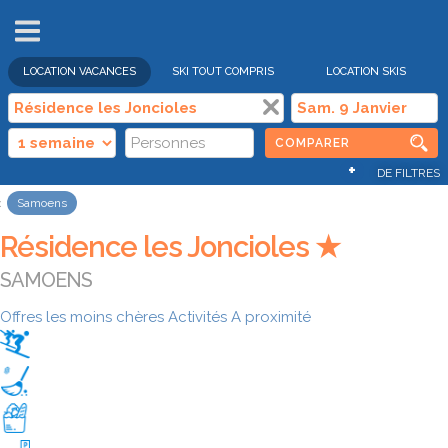
VENTES
FLASH
LOCATION VACANCES
SKI TOUT COMPRIS
LOCATION SKIS
COMPARER
+
DE FILTRES
Samoens
Résidence les Joncioles ★
SAMOENS
Offres les moins chères
Activités
A proximité