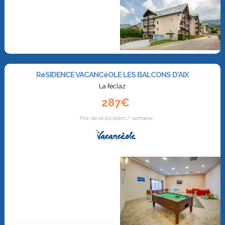
RéSIDENCE VACANCéOLE LES BALCONS D'AIX
La féclaz
287€
Prix de la location / semaine