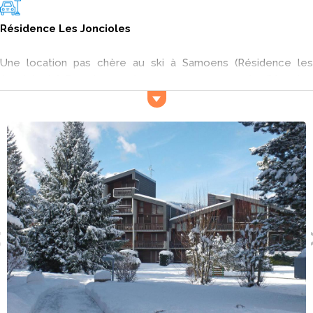
Résidence Les Joncioles
Une location pas chère au ski à Samoens (Résidence les
Joncioles) ? Pour trouver les vacances aux sports d’hiver les
moins chères, comparez les appartements au ski en
Résidence les Joncioles à Samoens ! Parmi les vacances à la
neige disponibles chez les professionnels, vous comparez et
vous trouvez les bons plans pour partir à Samoens en location
au ski en Résidence les Joncioles.
Activités et services
A la recherche d’une destination pour passer vos vacances au
ski en famille ? La résidence les Joncioles est l’adresse qu’il
vous faut. Depuis votre
logement au ski
, vous pourrez
accéder facilement aux pistes du domaine skiable en
empruntant les remontées mécaniques à 500 mètres. Pour le