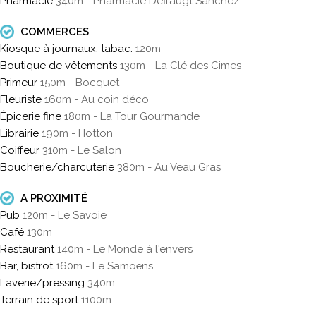
Pharmacie
340m - Pharmacie Deffaugt Sanchez
COMMERCES
Kiosque à journaux, tabac.
120m
Boutique de vêtements
130m - La Clé des Cimes
Primeur
150m - Bocquet
Fleuriste
160m - Au coin déco
Épicerie fine
180m - La Tour Gourmande
Librairie
190m - Hotton
Coiffeur
310m - Le Salon
Boucherie/charcuterie
380m - Au Veau Gras
A PROXIMITÉ
Pub
120m - Le Savoie
Café
130m
Restaurant
140m - Le Monde à l'envers
Bar, bistrot
160m - Le Samoëns
Laverie/pressing
340m
Terrain de sport
1100m