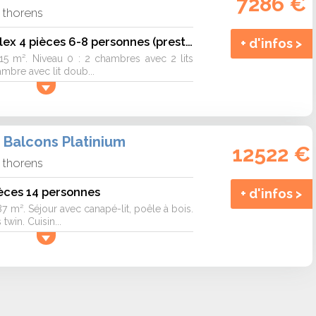
7286 €
l thorens
Appartement duplex 4 pièces 6-8 personnes (prestige)
+ d'infos >
115 m². Niveau 0 : 2 chambres avec 2 lits
mbre avec lit doub...
 Balcons Platinium
12522 €
l thorens
èces 14 personnes
+ d'infos >
87 m². Séjour avec canapé-lit, poêle à bois.
twin. Cuisin...