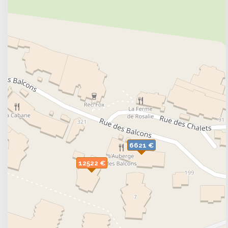
personnes ou des 6 pièces 10/12 personnes. Les 
par Le Ski Du Nord Au Sud, La France Du Nord au Sud
Avis et notations
Les logements sont évalués en moyenne 8/10 par 19 
Adresse : Rue Des Balcons - 73400 VAL THORENS
6621 €
12522 €