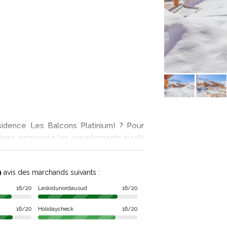
idence Les Balcons Platinium) ? Pour
hères, comparez les appartements au ski
ens ! Parmi les vacances à la neige
ez et vous trouvez les bons plans pour
9
avis des marchands suivants :
es Balcons Platinium
.
16/20
Leskidunordausud
16/20
 votre location à la neige à 300 mètres
16/20
Holidaycheck
16/20
au coeur du domaine skiable des Trois