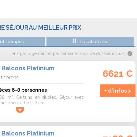
E SÉJOUR AU MEILLEUR PRIX
out Compris
Location skis
Prix par logement et par semaine (Frais de dossier inclus)
 Balcons Platinium
6621 €
l thorens
èces 6-8 personnes
+ d'infos >
 88 m². Certains en duplex. Séjour avec
, poêle à bois. 2 ch...
 Balcons Platinium