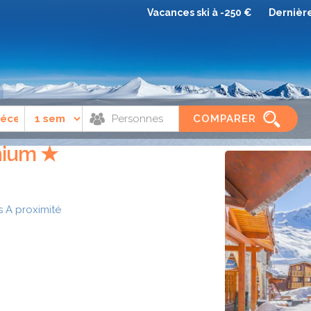
Vacances ski à -250 €
Dernièr
Val thorens
Résidence Les Balcons Platinium
COMPARER
nium ★
s
A proximité