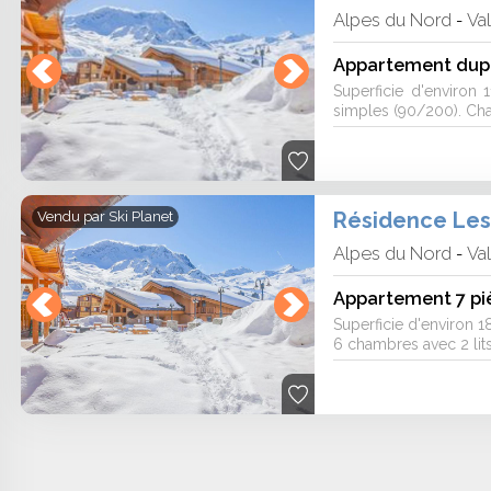
hébergements à la neige sont proposés
Alpes du Nord
Va
-
, Locatour ou Maeva hiver.
Superficie d'environ 
opinions sur 4 sites marchands.
simples (90/200). Cha
Résidence Les
Vendu par
Ski Planet
Alpes du Nord
Va
-
Appartement 7 pi
Superficie d'environ 1
6 chambres avec 2 lits 