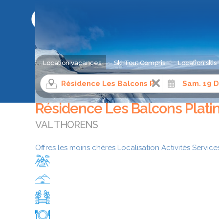
LE COMPARATEUR DE SÉJOUR AU SKI
Location vacances
Ski Tout Compris
Location skis
Location appartement ski
Alpes du Nord
Savoie
Résidence Les Balcons Plati
VAL THORENS
Offres les moins chères
Localisation
Activités
Service