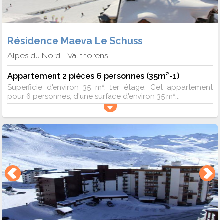
Résidence Maeva Le Schuss
Alpes du Nord
Val thorens
-
Appartement 2 pièces 6 personnes (35m²-1)
Superficie d'environ 35 m². 1er étage. Cet appartement
pour 6 personnes, d'une surface d'environ 35 m²...