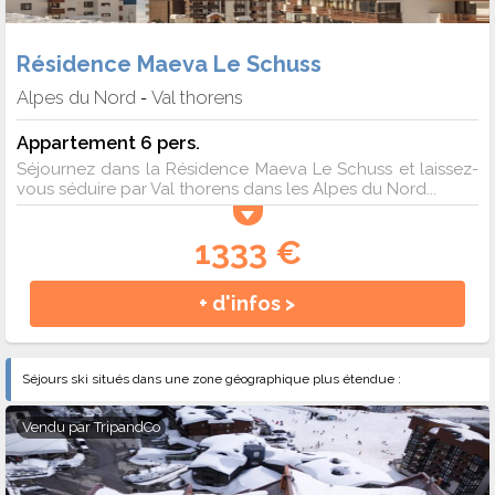
Résidence Maeva Le Schuss
Alpes du Nord
Val thorens
-
Appartement 6 pers.
Séjournez dans la Résidence Maeva Le Schuss et laissez-
vous séduire par Val thorens dans les Alpes du Nord...
1333 €
+ d'infos >
Séjours ski situés dans une zone géographique plus étendue :
Vendu par
TripandCo