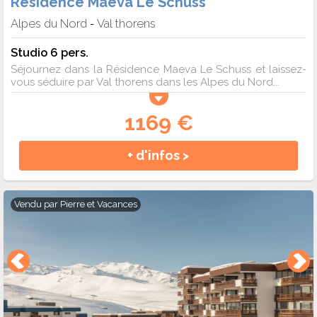
Résidence Maeva Le Schuss
Alpes du Nord
Val thorens
-
Studio 6 pers.
Séjournez dans la Résidence Maeva Le Schuss et laissez-
vous séduire par Val thorens dans les Alpes du Nord...
1169 €
+ d'infos >
Vendu par
Pierre et Vacances