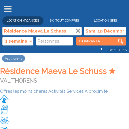
VENTES
FLASH
LOCATION VACANCES
SKI TOUT COMPRIS
LOCATION SKIS
COMPARER
+
DE FILTRES
Val thorens
Résidence Maeva Le Schuss ★
VAL THORENS
Offres les moins chères
Activités
Services
A proximité