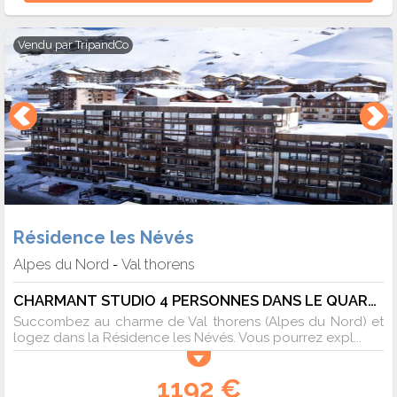
Vendu par
TripandCo
Résidence les Névés
Alpes du Nord
Val thorens
-
CHARMANT STUDIO 4 PERSONNES DANS LE QUARTIER ANIME DE LA STATION - 4 pers. - 25m2 - TV
Succombez au charme de Val thorens (Alpes du Nord) et
logez dans la Résidence les Névés. Vous pourrez expl...
1192 €