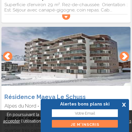
Superficie d'environ 29 m². Rez-de-chaussée. Orientation :
Est. Séjour avec canapé-gigogne, coin repas. Cab...
Résidence Maeva Le Schuss
x
Alertes bons plans ski
Alpes du Nord
Val thorens
-
En poursuivant la navigation sur ce site, vous pouvez
refuser
ou
2 pièces cabine 6 personnes
accepter
l'utilisation de cookies pour mieux vous servir.
A propos
La Résidence LE SCHUSS est idéalement située, dans un
des cookies
Fermer
quartier très calme mais ...