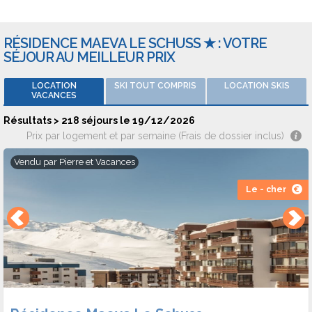
RÉSIDENCE MAEVA LE SCHUSS ★ : VOTRE
SÉJOUR AU MEILLEUR PRIX
LOCATION
SKI TOUT COMPRIS
LOCATION SKIS
VACANCES
Résultats > 218 séjours le 19/12/2026
Prix par logement et par semaine (Frais de dossier inclus)
Vendu par
Pierre et Vacances
Le - cher