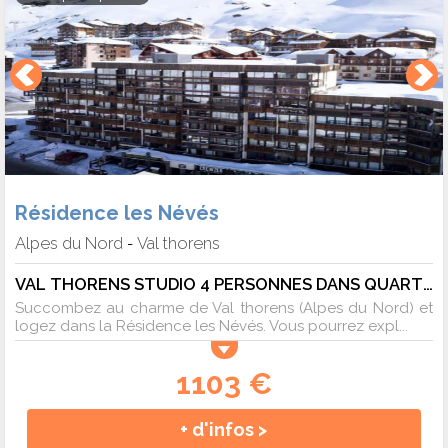
Résidence les Névés
Alpes du Nord
Val thorens
-
VAL THORENS STUDIO 4 PERSONNES DANS QUARTIER VIVANT - 4 pers. - 25m2 - TV - Animaux admis
Succombez au charme de Val thorens (Alpes du Nord) et
logez dans la Résidence les Névés. Vous pourrez expl...
1103 €
+ d'infos >