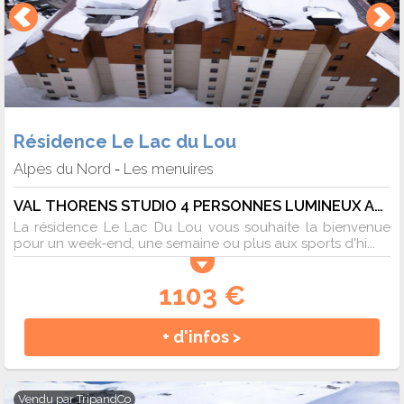
Résidence Le Lac du Lou
Alpes du Nord
Les menuires
-
VAL THORENS STUDIO 4 PERSONNES LUMINEUX AU PIED DES PISTES - 4 pers. - 24m2 - TV - Animaux admis
La résidence Le Lac Du Lou vous souhaite la bienvenue
pour un week-end, une semaine ou plus aux sports d'hi...
1103 €
+ d'infos >
Vendu par
TripandCo