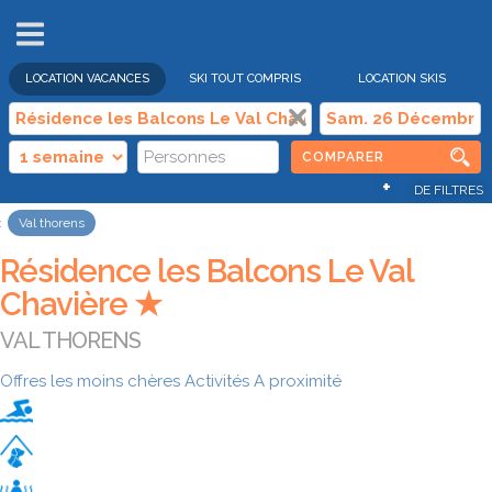
VENTES
FLASH
LOCATION VACANCES
SKI TOUT COMPRIS
LOCATION SKIS
COMPARER
+
DE FILTRES
Val thorens
Résidence les Balcons Le Val
Chavière ★
VAL THORENS
Offres les moins chères
Activités
A proximité