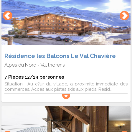
Résidence les Balcons Le Val Chavière
Alpes du Nord
Val thorens
-
7 Pieces 12/14 personnes
Situation : Au c?ur du village, a proximite immediate des
commerces. Acces aux pistes skis aux pieds. Resid...