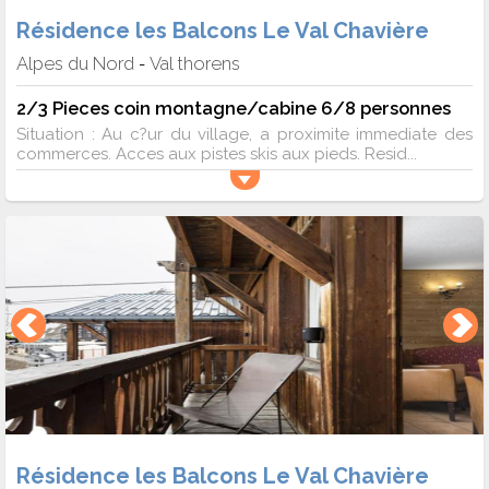
Résidence les Balcons Le Val Chavière
Alpes du Nord
Val thorens
-
2/3 Pieces coin montagne/cabine 6/8 personnes
Situation : Au c?ur du village, a proximite immediate des
commerces. Acces aux pistes skis aux pieds. Resid...
Résidence les Balcons Le Val Chavière