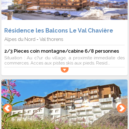
Résidence les Balcons Le Val Chavière
Alpes du Nord
Val thorens
-
2/3 Pieces coin montagne/cabine 6/8 personnes
Situation : Au c?ur du village, a proximite immediate des
commerces. Acces aux pistes skis aux pieds. Resid...