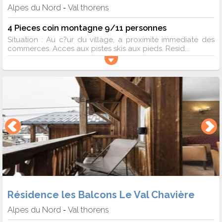
Alpes du Nord
Val thorens
-
4 Pieces coin montagne 9/11 personnes
Situation : Au c?ur du village, a proximite immediate des
commerces. Acces aux pistes skis aux pieds. Resid...
Résidence les Balcons Le Val Chavière
Alpes du Nord
Val thorens
-