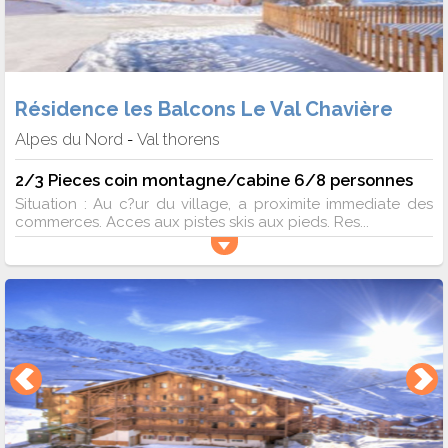
Résidence les Balcons Le Val Chavière
Alpes du Nord
Val thorens
-
2/3 Pieces coin montagne/cabine 6/8 personnes
Situation : Au c?ur du village, a proximite immediate des
commerces. Acces aux pistes skis aux pieds. Res...