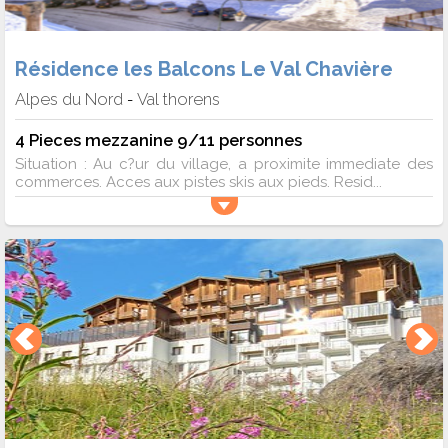
Résidence les Balcons Le Val Chavière
Alpes du Nord
Val thorens
-
4 Pieces mezzanine 9/11 personnes
Situation : Au c?ur du village, a proximite immediate des
commerces. Acces aux pistes skis aux pieds. Resid...