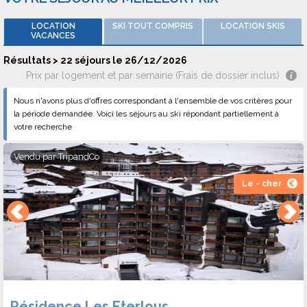
Avis et notations
LOCATION
SKI TOUT COMPRIS
LOCATION SKIS
Les logements sont notés en moyenne 8/10 par 174 avis
VACANCES
différents sur 3 sites d'avis.
Résultats > 22 séjours le 26/12/2026
Prix par logement et par semaine (Frais de dossier inclus)
Nous n'avons plus d'offres correspondant à l'ensemble de vos critères pour
la période demandée. Voici les séjours au ski répondant partiellement à
votre recherche
Vendu par
TripandCo
Le - cher
Résidence Les Eterlous