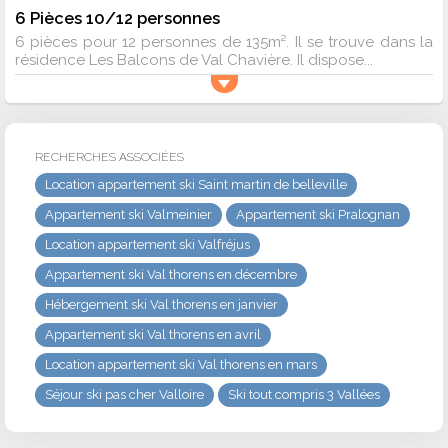
6 Pièces 10/12 personnes
6 pièces pour 12 personnes de 135m². Il se trouve dans la
résidence Les Balcons de Val Chavière. Il dispose...
RECHERCHES ASSOCIÉES
Location appartement ski Saint martin de belleville
Appartement ski Valmeinier
Appartement ski Pralognan
Location appartement ski Valfréjus
Appartement ski Val thorens en décembre
Hébergement ski Val thorens en janvier
Appartement ski Val thorens en avril
Location appartement ski Val thorens en mars
Séjour ski pas cher Valloire
Ski tout compris 3 Vallées