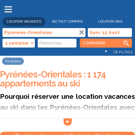
VENTES
FLASH
LOCATION VACANCES
SKI TOUT COMPRIS
LOCATION SKIS
COMPARER
+
DE FILTRES
Pyrénées
Pyrénées-Orientales : 1 174
appartements au ski
Pourquoi réserver une location vacances
au ski dans les Pyrénées-Orientales avec
Ski Express ?
Frontalières avec l’Espagne, les Pyrénées-Orientales offrent
un cadre unique mêlant traditions catalanes et grands