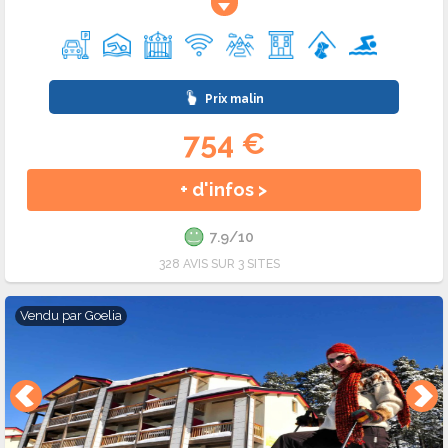
Prix malin
754 €
+ d'infos >
7.9/10
328 AVIS SUR 3 SITES
Vendu par
Goelia