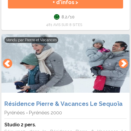
+ d'infos >
8.2/10
481 AVIS SUR 8 SITES
Vendu par
Pierre et Vacances
Résidence Pierre & Vacances Le Sequoïa
Pyrénées
Pyrénées 2000
-
Studio 2 pers.