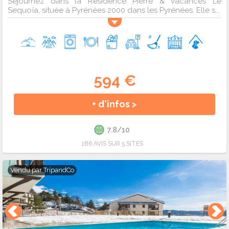
Séjournez dans la Résidence Pierre & Vacances Le
Sequoïa, située à Pyrénées 2000 dans les Pyrénées. Elle s...
594 €
+ d'infos >
7.8/10
186 AVIS SUR 5 SITES
Vendu par
TripandCo