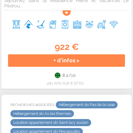
séjournez dans la Résidence Pierre et Vacances Le
Pédrou...
922 €
+ d'infos >
8.2/10
481 AVIS SUR 8 SITES
Hébergement ski Pas de la case
RECHERCHES ASSOCIÉES
Hébergement ski Ax les thermes
Location appartement ski Saint lary soulan
Location appartement ski Peyragudes