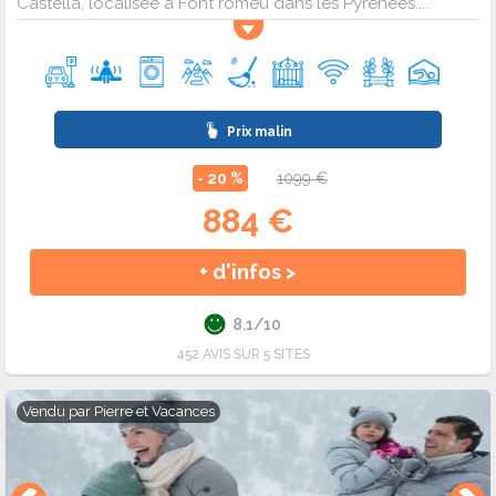
Castella, localisée à Font romeu dans les Pyrénées....
Prix malin
- 20 %
1099 €
884 €
+ d'infos >
8.1/10
452 AVIS SUR 5 SITES
Vendu par
Pierre et Vacances