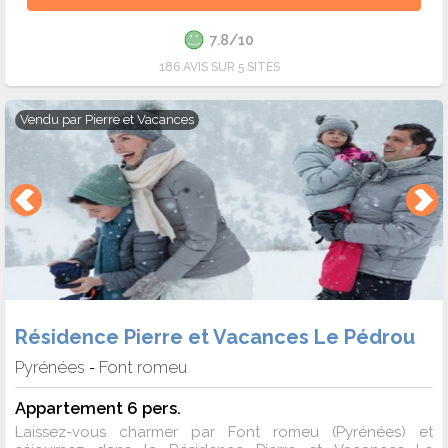
7.8/10
186 AVIS SUR 5 SITES
Vendu par
Pierre et Vacances
Résidence Pierre et Vacances Le Pédrou
Pyrénées
Font romeu
-
Appartement 6 pers.
Laissez-vous charmer par Font romeu (Pyrénées) et