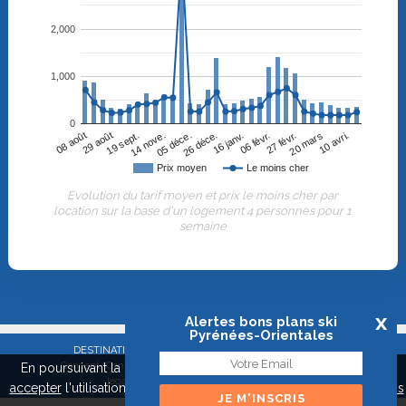
2,000
1,000
0
08 août
29 août
19 sept.
14 nove.
05 déce.
26 déce.
16 janv.
06 févr.
27 févr.
20 mars
10 avri.
Prix moyen
Le moins cher
Evolution du tarif moyen et prix le moins cher par
location sur la base d'un logement 4 personnes pour 1
semaine
x
Alertes bons plans ski
Pyrénées-Orientales
DESTINATION EXPRESS SAS - RCS Créteil 515 038 248 |
Concept/Contact
|
Toutes les stations de ski
|
Mentions
En poursuivant la navigation sur ce site, vous pouvez
refuser
ou
légales
|
Confidentialité
|
Presse
accepter
l'utilisation de cookies pour mieux vous servir.
A propos