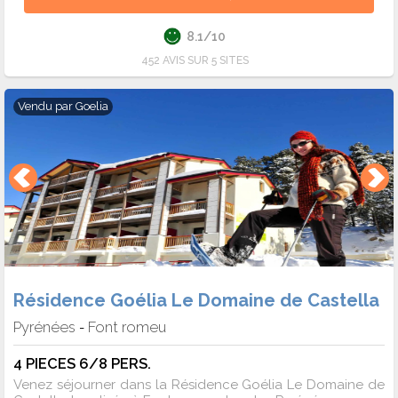
8.1/10
452 AVIS SUR 5 SITES
Vendu par
Goelia
Résidence Goélia Le Domaine de Castella
Pyrénées
Font romeu
-
4 PIECES 6/8 PERS.
Venez séjourner dans la Résidence Goélia Le Domaine de