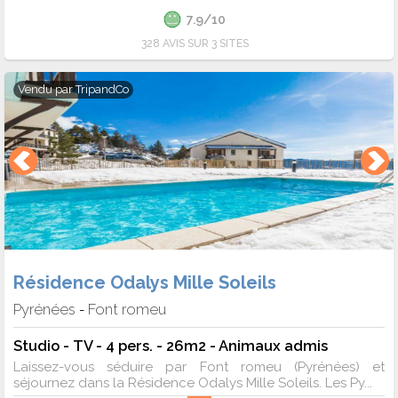
7.9/10
328 AVIS SUR 3 SITES
Vendu par
TripandCo
Résidence Odalys Mille Soleils
Pyrénées
Font romeu
-
Studio - TV - 4 pers. - 26m2 - Animaux admis
Laissez-vous séduire par Font romeu (Pyrénées) et
séjournez dans la Résidence Odalys Mille Soleils. Les Py...