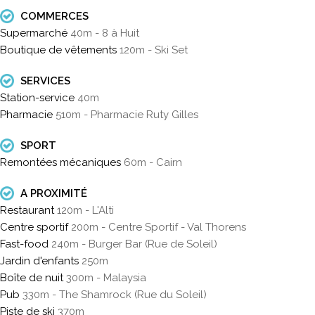
COMMERCES
Supermarché
40m - 8 à Huit
Boutique de vêtements
120m - Ski Set
SERVICES
Station-service
40m
Pharmacie
510m - Pharmacie Ruty Gilles
SPORT
Remontées mécaniques
60m - Cairn
A PROXIMITÉ
Restaurant
120m - L'Alti
Centre sportif
200m - Centre Sportif - Val Thorens
Fast-food
240m - Burger Bar (Rue de Soleil)
Jardin d'enfants
250m
Boîte de nuit
300m - Malaysia
Pub
330m - The Shamrock (Rue du Soleil)
Piste de ski
370m