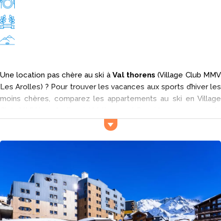
Une location pas chère au ski à
Val thorens
(Village Club MM
Les Arolles) ? Pour trouver les vacances aux sports d’hiver les
moins chères, comparez les appartements au ski en Village
Club MMV Les Arolles à Val thorens ! Parmi les vacances à la
neige disponibles chez les professionnels, vous comparez et
vous trouvez les bons plans pour partir à Val thorens en
location au ski en
Village Club MMV Les Arolles
.