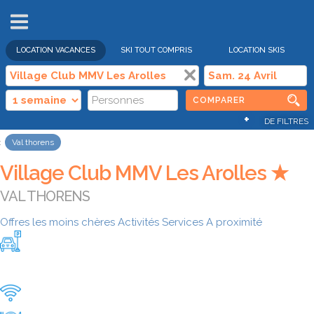
VENTES
FLASH
LOCATION VACANCES
SKI TOUT COMPRIS
LOCATION SKIS
COMPARER
+
DE FILTRES
Val thorens
Village Club MMV Les Arolles ★
VAL THORENS
Offres les moins chères
Activités
Services
A proximité