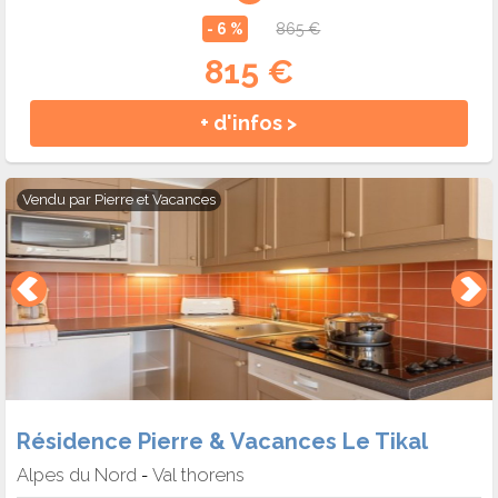
- 6 %
865 €
815 €
+ d'infos >
Vendu par
Pierre et Vacances
Résidence Pierre & Vacances Le Tikal
Alpes du Nord
Val thorens
-