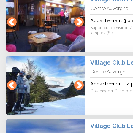
Centre Auvergne
-
Appartement 3 piè
Superficie d'environ 4
simples (80 ...
Village Club L
Centre Auvergne
-
Appartement - 4 p
Couchage 1 Chambre avec
Village Club L