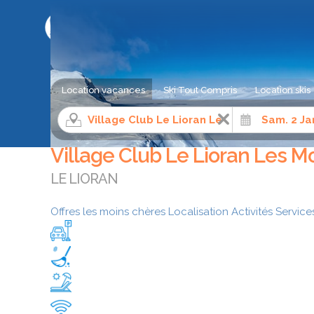
LE COMPARATEUR DE SÉJOUR AU SKI
Location vacances
Ski Tout Compris
Location skis
Location appartement ski
Centre Auvergne
Cantal
Village Club Le Lioran Les M
LE LIORAN
Offres les moins chères
Localisation
Activités
Service