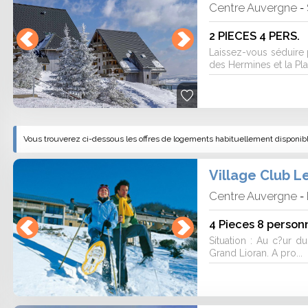
Centre Auvergne
-
2 PIECES 4 PERS.
Laissez-vous séduire 
des Hermines et la Pla
Vous trouverez ci-dessous les offres de logements habituellement disponibles
Village Club L
Centre Auvergne
-
4 Pieces 8 person
Situation : Au c?ur d
Grand Lioran. A pro...