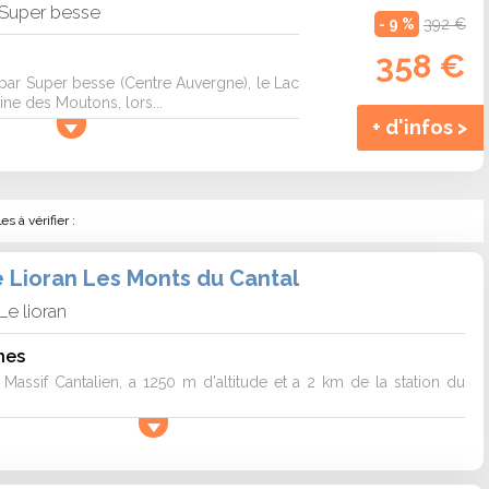
Super besse
- 9 %
392 €
358 €
par Super besse (Centre Auvergne), le Lac
ine des Moutons, lors...
+ d'infos >
 à vérifier :
e Lioran Les Monts du Cantal
Le lioran
nes
u Massif Cantalien, a 1250 m d'altitude et a 2 km de la station du