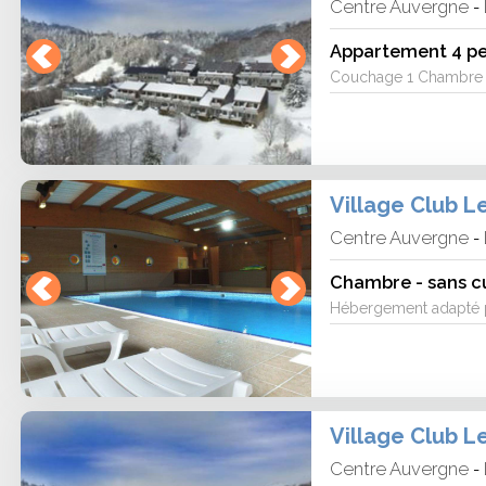
Centre Auvergne
-
Appartement 4 pe
Couchage 1 Chambre ave
Village Club L
Centre Auvergne
-
Chambre - sans cu
Hébergement adapté po
Village Club L
Centre Auvergne
-