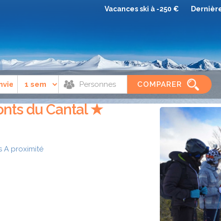
Vacances ski à -250 €
Dernièr
Le lioran
Village Club Le Lioran Les Monts du Cantal
COMPARER
onts du Cantal ★
s
A proximité