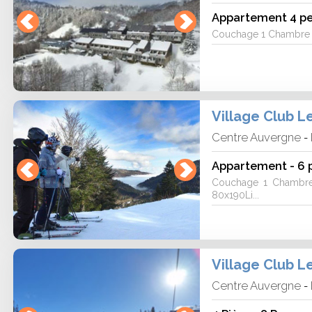
Appartement 4 pe
Couchage 1 Chambre ave
Village Club L
Centre Auvergne
-
Appartement - 6 p
Couchage 1 Chambre 
80x190Li...
Village Club L
Centre Auvergne
-