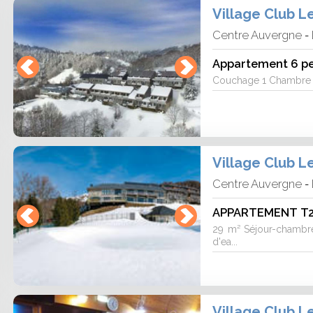
Village Club L
Centre Auvergne
-
Appartement 6 pe
Couchage 1 Chambre av
Village Club L
Centre Auvergne
-
APPARTEMENT T2 
29 m² Séjour-chambre 
d'ea...
Village Club L