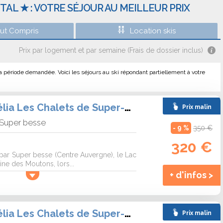
AL ★ : VOTRE SÉJOUR AU MEILLEUR PRIX
out Compris
Location skis
Prix par logement et par semaine (Frais de dossier inclus)
a période demandée. Voici les séjours au ski répondant partiellement à votre
Résidence Goélia Les Chalets de Super-Besse
Prix malin
Super besse
- 9 %
350 €
320 €
par Super besse (Centre Auvergne), le Lac
ine des Moutons, lors...
+ d'infos >
Résidence Goélia Les Chalets de Super-Besse
Prix malin