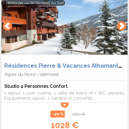
Vendu par
Le Ski Du Nord Au Sud
Résidences Pierre & Vacances Athamante et Valériane
Alpes du Nord
Valmorel
-
Studio 4 Personnes Confort
1 séjour, 1 coin cuisine, 1 salle de bains et 1 WC séparés.
Équipements séjour : 1 canapé-lit convertib...
- 20 %
1293 €
1028 €