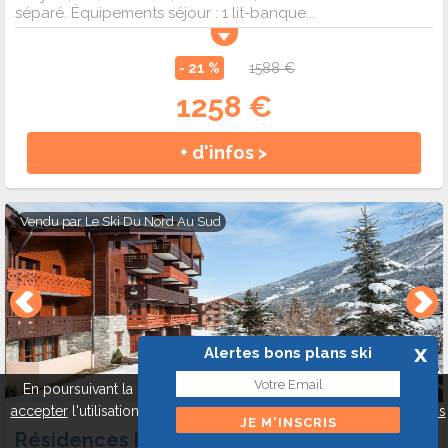
séparé. Équipements séjour : 1 lit-banque...
- 21 %
1588 €
1258 €
+ d'infos >
Vendu par
Le Ski Du Nord Au Sud
x
Alertes bons plans ski
En poursuivant la navigation sur ce site, vous pouvez
refuser
ou
accepter
l'utilisation de cookies pour mieux vous servir.
A propos
des cookies
Fermer
Résidences Pierre & Vacances Athamante et Valériane