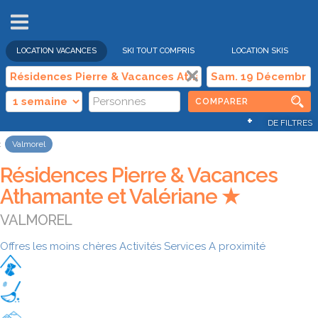
VENTES
FLASH
LOCATION VACANCES
SKI TOUT COMPRIS
LOCATION SKIS
COMPARER
+
DE FILTRES
Valmorel
Résidences Pierre & Vacances
Athamante et Valériane ★
VALMOREL
Offres les moins chères
Activités
Services
A proximité