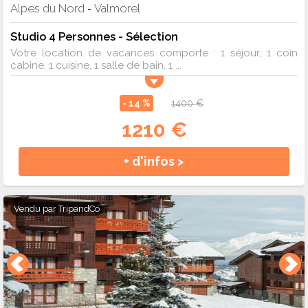
Alpes du Nord
Valmorel
-
Studio 4 Personnes - Sélection
Votre location de vacances comporte : 1 séjour, 1 coin
cabine, 1 cuisine, 1 salle de bain, 1 ...
- 14 %
1400 €
1210 €
+ d'infos >
Vendu par
TripandCo