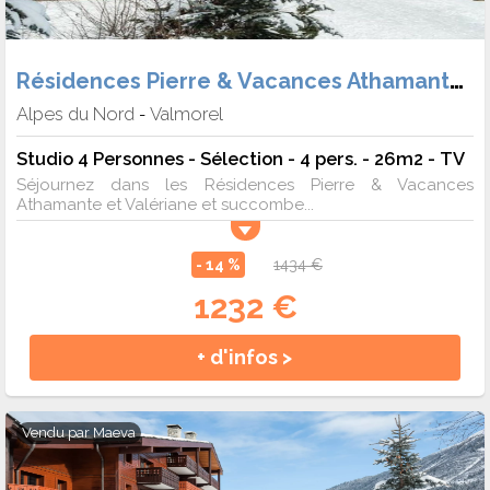
Résidences Pierre & Vacances Athamante et Valériane
Alpes du Nord
Valmorel
-
Studio 4 Personnes - Sélection - 4 pers. - 26m2 - TV
Séjournez dans les Résidences Pierre & Vacances
Athamante et Valériane et succombe...
- 14 %
1434 €
1232 €
+ d'infos >
Vendu par
Maeva