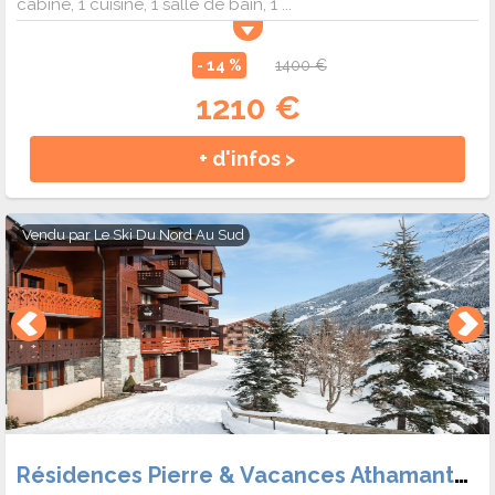
cabine, 1 cuisine, 1 salle de bain, 1 ...
- 14 %
1400 €
1210 €
+ d'infos >
Vendu par
Le Ski Du Nord Au Sud
Résidences Pierre & Vacances Athamante et Valériane