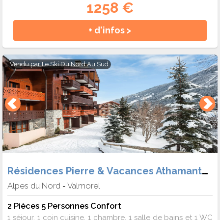
1258 €
+ d'infos >
Vendu par
Le Ski Du Nord Au Sud
Résidences Pierre & Vacances Athamante et Valériane
Alpes du Nord
Valmorel
-
2 Pièces 5 Personnes Confort
1 séjour, 1 coin cuisine, 1 chambre, 1 salle de bains et 1 WC