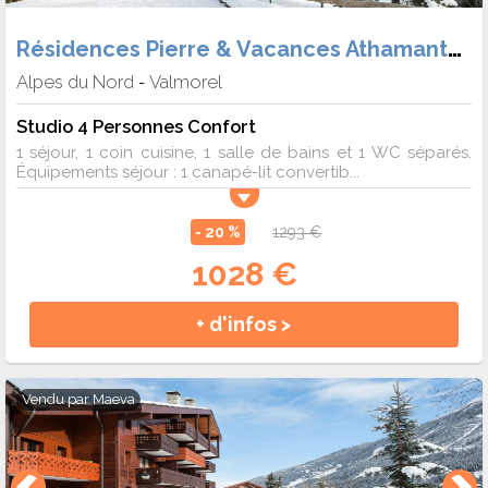
Résidences Pierre & Vacances Athamante et Valériane
Alpes du Nord
Valmorel
-
Studio 4 Personnes Confort
1 séjour, 1 coin cuisine, 1 salle de bains et 1 WC séparés.
Équipements séjour : 1 canapé-lit convertib...
- 20 %
1293 €
1028 €
+ d'infos >
Vendu par
Maeva