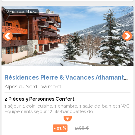
Vendu par
Maeva
Résidences Pierre & Vacances Athamante et Valériane
Alpes du Nord
Valmorel
-
2 Pièces 5 Personnes Confort
1 séjour, 1 coin cuisine, 1 chambre, 1 salle de bain et 1 WC.
Équipements séjour : 2 lits-banquettes do...
- 21 %
1588 €