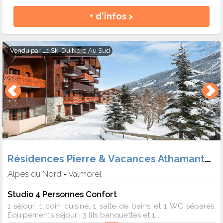
+ d'infos >
Vendu par
Le Ski Du Nord Au Sud
Résidences Pierre & Vacances Athamante et Valériane
Alpes du Nord
Valmorel
-
Studio 4 Personnes Confort
1 séjour, 1 coin cuisine, 1 salle de bains et 1 WC séparés.
Équipements séjour : 3 lits banquettes et 1...