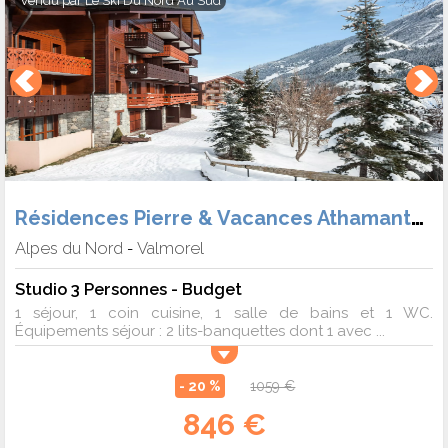
Vendu par
Le Ski Du Nord Au Sud
souci.
Résidences Pierre & Vacances Athamante et Valériane
Alpes du Nord
Valmorel
-
Studio 3 Personnes - Budget
1 séjour, 1 coin cuisine, 1 salle de bains et 1 WC.
Équipements séjour : 2 lits-banquettes dont 1 avec ...
- 20 %
1059 €
846 €