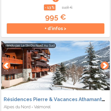
- 13 %
1148 €
995 €
+ d'infos >
Vendu par
Le Ski Du Nord Au Sud
Résidences Pierre & Vacances Athamante et Valériane
Alpes du Nord
Valmorel
-