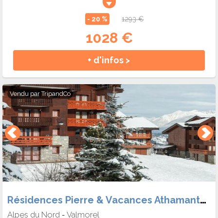
- 20 %
1293 €
1028 €
+ d'infos >
Vendu par
TripandCo
Résidences Pierre & Vacances Athamante et Valériane
Alpes du Nord
Valmorel
-