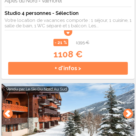
Alpes du Nord
Valmorel
-
Studio 4 personnes - Sélection
Votre location de vacances comporte : 1 séjour, 1 cuisine, 1
salle de bain, 1 WC séparé et 1 balcon. Les...
- 21 %
1395 €
1108 €
+ d'infos >
Vendu par
Le Ski Du Nord Au Sud