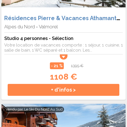
Résidences Pierre & Vacances Athamante et Valériane
Alpes du Nord
Valmorel
-
Studio 4 personnes - Sélection
Votre location de vacances comporte : 1 séjour, 1 cuisine, 1
salle de bain, 1 WC séparé et 1 balcon. Les...
- 21 %
1395 €
1108 €
+ d'infos >
Vendu par
Le Ski Du Nord Au Sud