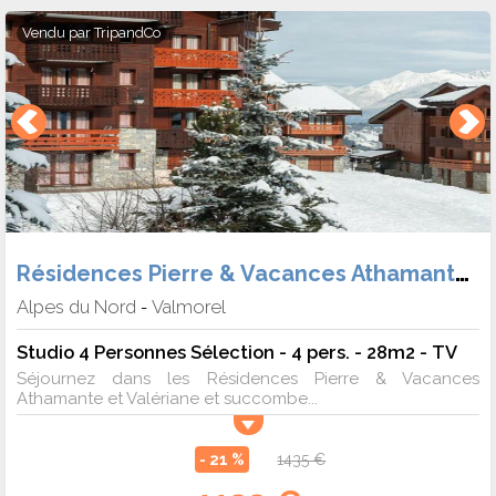
Vendu par
TripandCo
Résidences Pierre & Vacances Athamante et Valériane
Alpes du Nord
Valmorel
-
Studio 4 Personnes Sélection - 4 pers. - 28m2 - TV
Séjournez dans les Résidences Pierre & Vacances
Athamante et Valériane et succombe...
- 21 %
1435 €