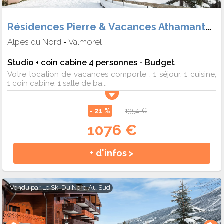
Résidences Pierre & Vacances Athamante et Valériane
Alpes du Nord
Valmorel
-
Studio + coin cabine 4 personnes - Budget
Votre location de vacances comporte : 1 séjour, 1 cuisine,
1 coin cabine, 1 salle de ba...
- 21 %
1354 €
1076 €
+ d'infos >
Vendu par
Le Ski Du Nord Au Sud