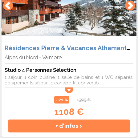
Résidences Pierre & Vacances Athamante et Valériane
Alpes du Nord
Valmorel
-
Studio 4 Personnes Sélection
1 séjour, 1 coin cuisine, 1 salle de bains et 1 WC séparés.
Équipements séjour : 1 canapé-lit convertib...
- 21 %
1395 €
1108 €
+ d'infos >