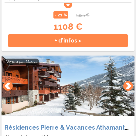
- 21 %
1395 €
1108 €
+ d'infos >
Vendu par
Maeva
Résidences Pierre & Vacances Athamante et Valériane