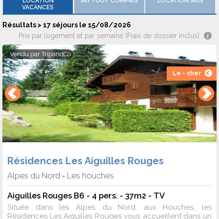
LOCATION
SKI TOUT COMPRIS
LOCATION SKIS
VACANCES
Résultats > 17 séjours le 15/08/2026
Prix par logement et par semaine (Frais de dossier inclus)
Vendu par
TripandCo
Le - cher
Résidences Les Aiguilles Rouges
Alpes du Nord
Les houches
-
Aiguilles Rouges B6 - 4 pers. - 37m2 - TV
Située dans les Alpes du Nord, aux Houches, les
Résidences Les Aiguilles Rouges vous accueillent dans un