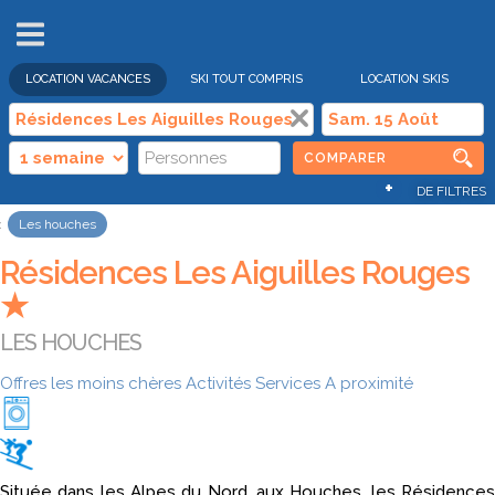
VENTES
FLASH
LOCATION VACANCES
SKI TOUT COMPRIS
LOCATION SKIS
COMPARER
+
DE FILTRES
Les houches
Résidences Les Aiguilles Rouges
★
LES HOUCHES
Offres les moins chères
Activités
Services
A proximité
Située dans les Alpes du Nord, aux Houches, les Résidences