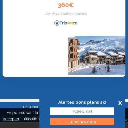
360€
Prix de la location / semaine
x
Alertes bons plans ski
DESTINATION EXPRESS SAS - RCS Créteil 515 038 248 |
Concept/Contact
|
Toutes les stations de ski
|
Mentions
En poursuivant la navigation sur ce site, vous pouvez
refuser
ou
légales
|
Confidentialité
|
Presse
accepter
l'utilisation de cookies pour mieux vous servir.
A propos
des cookies
Fermer