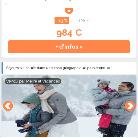
e...
- 13 %
1128 €
984 €
+ d'infos >
Séjours ski situés dans une zone géographique plus étendue :
Vendu par
Pierre et Vacances