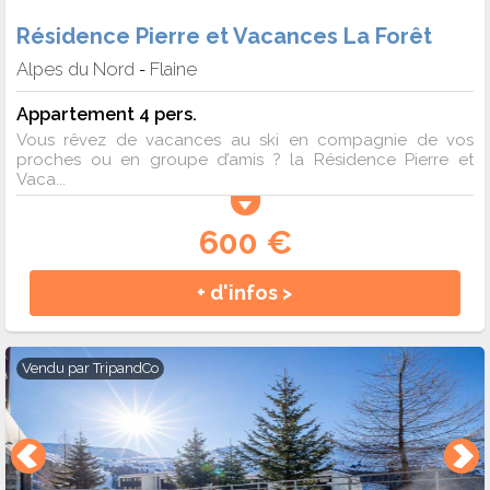
Résidence Pierre et Vacances La Forêt
Alpes du Nord
Flaine
-
Appartement 4 pers.
Vous rêvez de vacances au ski en compagnie de vos
proches ou en groupe d’amis ? la Résidence Pierre et
Vaca...
600 €
+ d'infos >
Vendu par
TripandCo