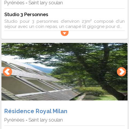
Pyrénées
Saint lary soulan
-
Studio 3 Personnes
Studio pour 3 personnes d'environ 23m² composé d'un
séjour avec un coin repas, un canapé lit gigogne pour d...
Résidence Royal Milan
Pyrénées
Saint lary soulan
-