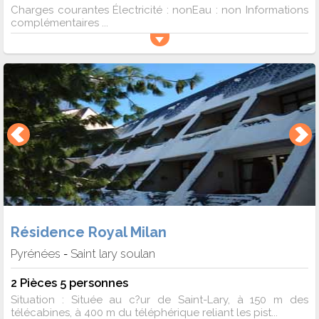
Charges courantes Électricité : nonEau : non Informations
complémentaires ...
Résidence Royal Milan
Pyrénées
Saint lary soulan
-
2 Pièces 5 personnes
Situation : Située au c?ur de Saint-Lary, à 150 m des
télécabines, à 400 m du téléphérique reliant les pist...