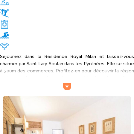
Séjournez dans la Résidence Royal Milan et laissez-vous
charmer par Saint Lary Soulan dans les Pyrénées. Elle se situe
à 300m des commerces. Profitez-en pour découvrir la région
au travers de sa gastronomie, son patrimoine et sa culture.
Les attractions naturelles sont nombreuses dans le coin. On
trouve par exemple le Cirque de Gavarnie, la vallée d'Aure et
le Chaos de Coumély.
Activités et services
Si vous désirez faire une virée en ville, vous pouvez aller au
billard situé proche de la Résidence Royal Milan. Pour les