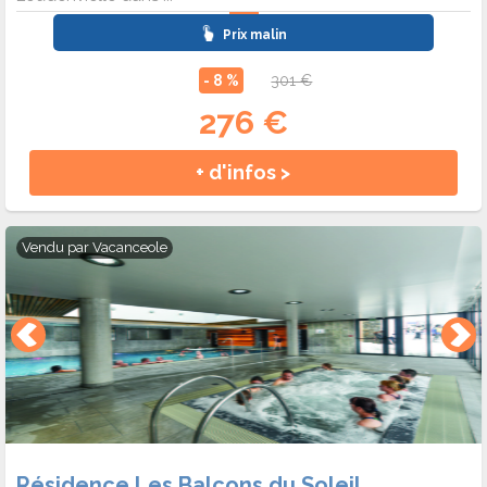
Prix malin
- 8 %
301 €
276 €
+ d'infos >
Vendu par
Vacanceole
Résidence Les Balcons du Soleil