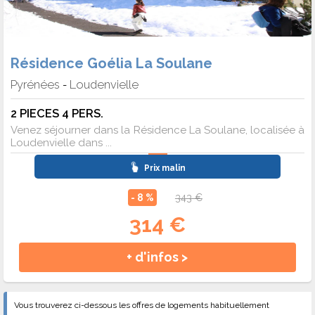
Résidence Goélia La Soulane
Pyrénées
Loudenvielle
-
2 PIECES 4 PERS.
Venez séjourner dans la Résidence La Soulane, localisée à
Loudenvielle dans ...
Prix malin
- 8 %
343 €
314 €
+ d'infos >
Vous trouverez ci-dessous les offres de logements habituellement