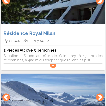
Résidence Royal Milan
Pyrénées
Saint lary soulan
-
2 Pièces Alcôve 5 personnes
Situation : Située au c?ur de Saint-Lary, à 150 m des
télécabines, à 400 m du téléphérique reliant les pist...