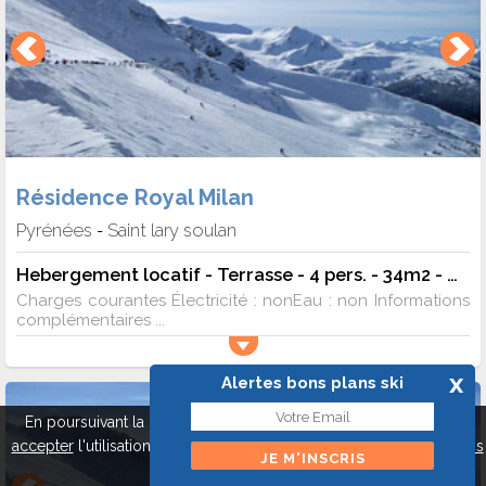
Résidence Royal Milan
Pyrénées
Saint lary soulan
-
Hebergement locatif - Terrasse - 4 pers. - 34m2 - TV
Charges courantes Électricité : nonEau : non Informations
complémentaires ...
x
Alertes bons plans ski
En poursuivant la navigation sur ce site, vous pouvez
refuser
ou
accepter
l'utilisation de cookies pour mieux vous servir.
A propos
des cookies
Fermer