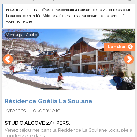
Nous n'avons plus d'offres correspondant à l'ensemble de vos critères pour
la période demandée. Voici les séjours au ski répondant partiellement à
votre recherche
Vendu par
Goelia
Le - cher
Résidence Goélia La Soulane
Pyrénées
Loudenvielle
-
STUDIO ALCOVE 2/4 PERS.
Venez séjourner dans la Résidence La Soulane, localisée à
Loudenvielle dans ...