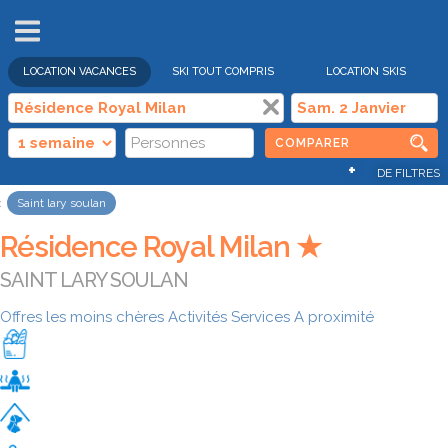
VENTES
FLASH
LOCATION VACANCES
SKI TOUT COMPRIS
LOCATION SKIS
COMPARER
+
DE FILTRES
Saint lary soulan
Résidence Royal Milan ★
SAINT LARY SOULAN
Offres les moins chères
Activités
Services
A proximité