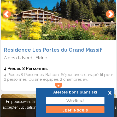
Résidence Les Portes du Grand Massif
Alpes du Nord
Flaine
-
4 Pièces 8 Personnes
4 Pièces 8 Personnes. Balcon. Séjour avec canapé-lit pour
2 personnes. Cuisine équipée. 2 chambres av...
x
Alertes bons plans ski
En poursuivant la navigation sur ce site, vous pouvez
refuser
ou
accepter
l'utilisation de cookies pour mieux vous servir.
A propos
des cookies
Fermer