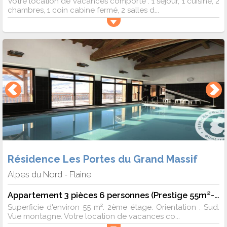
Votre location de vacances comporte : 1 séjour, 1 cuisine, 2
chambres, 1 coin cabine fermé, 2 salles d...
Résidence Les Portes du Grand Massif
Alpes du Nord
Flaine
-
Appartement 3 pièces 6 personnes (Prestige 55m²-2)
Superficie d'environ 55 m². 2ème étage. Orientation : Sud.
Vue montagne. Votre location de vacances co...