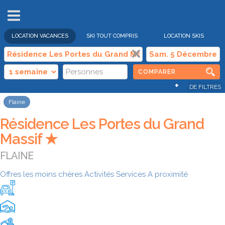
VENTES
FLASH
LOCATION VACANCES
SKI TOUT COMPRIS
LOCATION SKIS
COMPARER
+
DE FILTRES
Flaine
Résidence Les Portes du Grand
Massif ★
FLAINE
Offres les moins chères
Activités
Services
A proximité