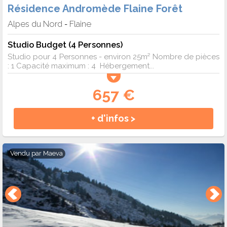
Résidence Andromède Flaine Forêt
Alpes du Nord
Flaine
-
Studio Budget (4 Personnes)
Studio pour 4 Personnes - environ 25m² Nombre de pièces
: 1 Capacité maximum : 4 Hébergement...
657 €
+ d'infos >
Vendu par
Maeva