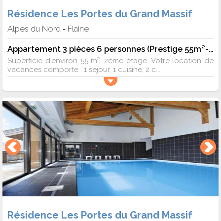
Résidence Les Portes du Grand Massif
Alpes du Nord
Flaine
-
Appartement 3 pièces 6 personnes (Prestige 55m²-2)
Superficie d'environ 55 m². 2ème étage. Votre location de
vacances comporte : 1 séjour, 1 cuisine, 2 c...
Résidence Les Portes du Grand Massif