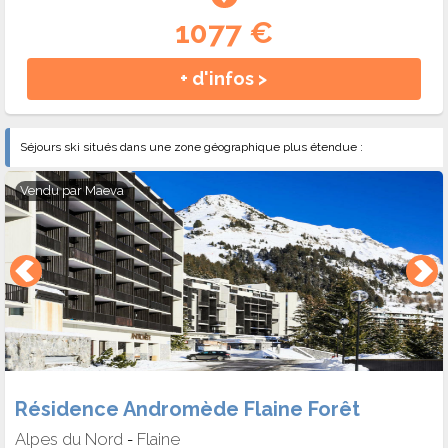
1077 €
+ d'infos >
Séjours ski situés dans une zone géographique plus étendue :
Vendu par
Maeva
Résidence Andromède Flaine Forêt
Alpes du Nord
Flaine
-