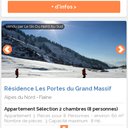
+ d'infos >
Vendu par
Le Ski Du Nord Au Sud
Résidence Les Portes du Grand Massif
Alpes du Nord
Flaine
-
Appartement Sélection 2 chambres (8 personnes)
Appartement 3 Pièces pour 8 Personnes - environ 60 m²
Nombre de pièces : 3 Capacité maximum : 8 Hé...