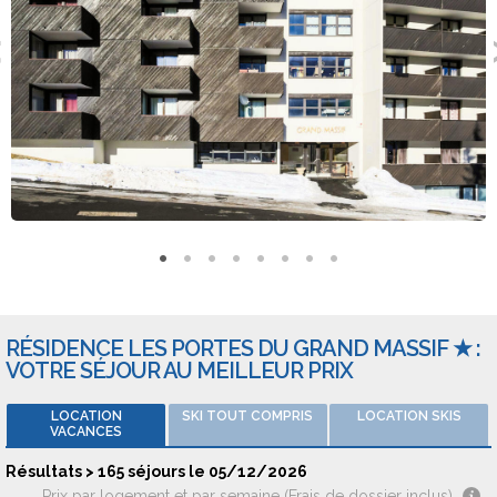
Types de logements
Plusieurs types de logements sont proposés dans la
Résidence Les Portes du Grand Massif. Vous pourrez trouver
les locations en 3 pièces, appartement 5 pièces, location de 4
pièces, hébergement en 2 pièces. Les logements peuvent
accueillir jusqu'à 12 personnes.
Adresse : Lieu-dit Les Gérats - 74300 FLAINE
RÉSIDENCE LES PORTES DU GRAND MASSIF ★ :
VOTRE SÉJOUR AU MEILLEUR PRIX
LOCATION
SKI TOUT COMPRIS
LOCATION SKIS
VACANCES
Résultats > 165 séjours le 05/12/2026
Prix par logement et par semaine (Frais de dossier inclus)