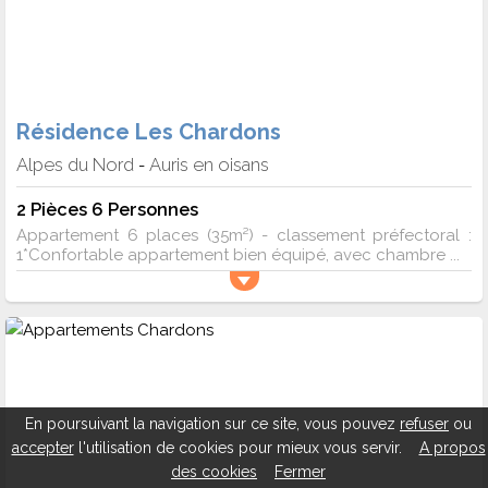
Résidence Les Chardons
Alpes du Nord
Auris en oisans
-
2 Pièces 6 Personnes
Appartement 6 places (35m²) - classement préfectoral :
1*Confortable appartement bien équipé, avec chambre ...
En poursuivant la navigation sur ce site, vous pouvez
refuser
ou
accepter
l'utilisation de cookies pour mieux vous servir.
A propos
des cookies
Fermer