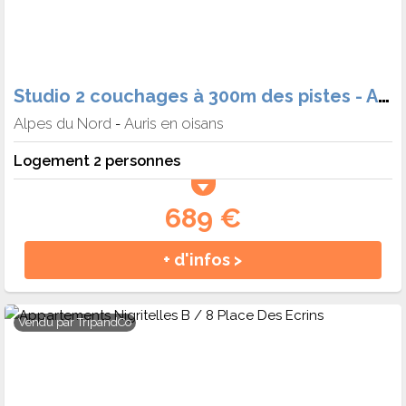
Studio 2 couchages à 300m des pistes - Auris en Oisans - Silenes
Alpes du Nord
Auris en oisans
-
Logement 2 personnes
689 €
+ d'infos >
Vendu par
TripandCo