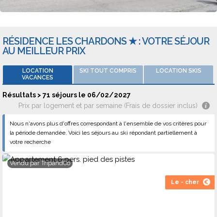
Sharkey's ou au Sphere Bar. Pour danser, défoulez-vous à
l'Igloo.
RÉSIDENCE LES CHARDONS ★ : VOTRE SÉJOUR
Types de logements
AU MEILLEUR PRIX
Les hébergements proposent les services suivants : l'option
ménage qui est facultative mais aussi un lit bébé. Vous
LOCATION
SKI TOUT COMPRIS
LOCATION SKIS
pourrez loger dans des 2 pièces 6 personnes 327, des studios
VACANCES
4 personnes 432 ou des 3 pièces 8 personnes. Les séjours au
Résultats > 71 séjours le 06/02/2027
ski sont proposés par Le Ski Du Nord Au Sud, Locatour, Maeva
Prix par logement et par semaine (Frais de dossier inclus)
hiver ou La France Du Nord au Sud.
Nous n'avons plus d'offres correspondant à l'ensemble de vos critères pour
la période demandée. Voici les séjours au ski répondant partiellement à
votre recherche
Vendu par
TripandCo
Le - cher