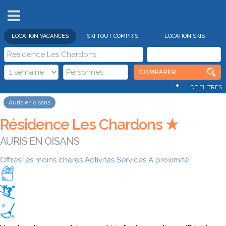
VENTES
FLASH
LOCATION VACANCES
SKI TOUT COMPRIS
LOCATION SKIS
COMPARER
+
DE FILTRES
Auris en oisans
Résidence Les Chardons ★
AURIS EN OISANS
Offres les moins chères
Activités
Services
A proximité