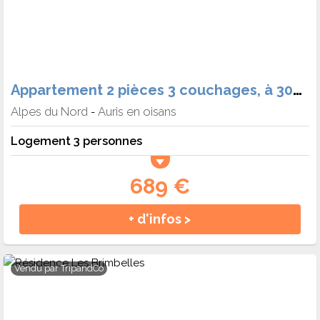
Appartement 2 pièces 3 couchages, à 300m des pistes - Auris en Oisans - Iris
Alpes du Nord
Auris en oisans
-
Logement 3 personnes
689 €
+ d'infos >
Vendu par
TripandCo