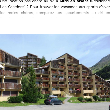
Une location pas chère au ski à
Auris en oisans
(Résidenc
Les Chardons) ? Pour trouver les vacances aux sports d’hiver
les moins chères, comparez les appartements au ski en
Résidence Les Chardons à Auris en oisans ! Parmi les
vacances à la neige disponibles chez les professionnels, vous
comparez et vous trouvez les bons plans pour partir à Auris en
oisans en location au ski en
Résidence Les Chardons
.
La résidence Les Chardons vous ouvre ses portes pour vos
vacances aux sports d'hiver à 200 mètres du centre d'Auris En
Oisans, en plein coeur du domaine skiable d'Alpe d'Huez Grand
Domaine, en Isère, dans les Alpes du Nord.
Activités et services
Les remontées mécaniques (Sures) sont à 200 mètres. Côté
supermarchés, vous pouvez aller au Sherpa, au Huit à Huit ou
au Petit Casino. Pour les restaurants, vous pouvez manger
après votre journée de ski au Yéti, au Tétras ou à La Bucherie.
Pour sortir nous vous conseillons d'aller au Schuss Bar, au