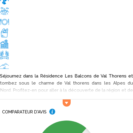
Séjournez dans la Résidence Les Balcons de Val Thorens et
tombez sous le charme de Val thorens dans les Alpes du
Nord. Profitez-en pour aller à la découverte de la région et de
ses plus beaux recoins. Si vous désirez vous ressourcer,
pensez aux Gorges du Sierroz, au lac de Carouge et au Mont-
Blanc.
COMPARATEUR D'AVIS
Activités et services