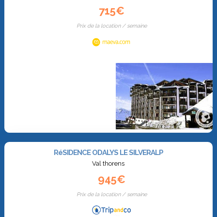
715€
Prix de la location / semaine
RéSIDENCE ODALYS LE SILVERALP
Val thorens
945€
Prix de la location / semaine