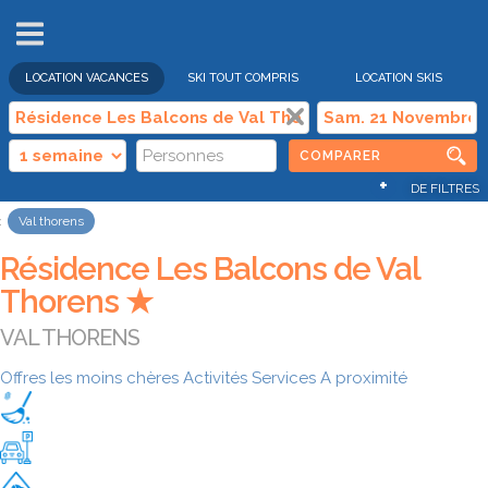
VENTES
FLASH
LOCATION VACANCES
SKI TOUT COMPRIS
LOCATION SKIS
COMPARER
+
DE FILTRES
Val thorens
Résidence Les Balcons de Val
Thorens ★
VAL THORENS
Offres les moins chères
Activités
Services
A proximité