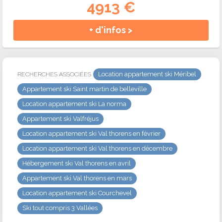
4913 €
+ d'infos >
Location appartement ski Méribel
RECHERCHES ASSOCIÉES
Appartement ski Saint martin de belleville
Location appartement ski La norma
Appartement ski Valfréjus
Location appartement ski Val thorens en février
Location appartement ski Val thorens en décembre
Hébergement ski Val thorens en avril
Appartement ski Val thorens en mars
Location appartement ski Courchevel
Ski tout compris 3 Vallées