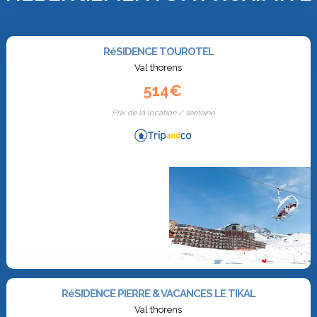
RéSIDENCE TOUROTEL
Val thorens
514€
Prix de la location / semaine
RéSIDENCE PIERRE & VACANCES LE TIKAL
Val thorens