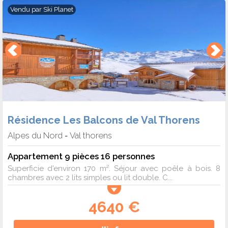
Vendu par
Ski Planet
Résidence Les Balcons de Val Thorens
Alpes du Nord
Val thorens
-
Appartement 9 pièces 16 personnes
Superficie d'environ 170 m². Séjour avec poêle à bois. 8
chambres avec 2 lits simples ou lit double. C...
4640 €