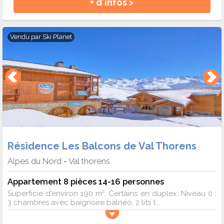
+ d'infos >
Vendu par
Ski Planet
Résidence Les Balcons de Val Thorens
Alpes du Nord
Val thorens
-
Appartement 8 pièces 14-16 personnes
Superficie d'environ 190 m². Certains en duplex. Niveau 0 :
3 chambres avec baignoire balnéo, 2 lits t...