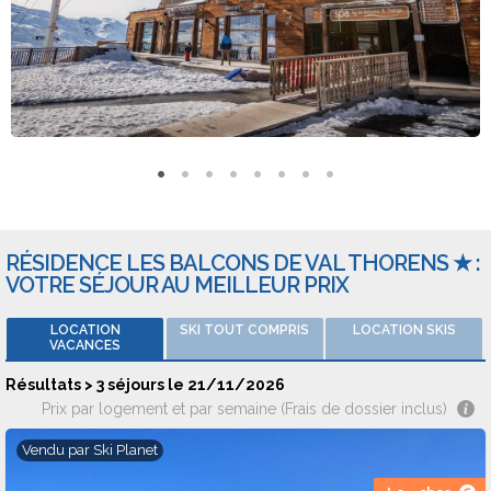
Adresse : Piste Plein Sud - 73440 VAL THORENS
RÉSIDENCE LES BALCONS DE VAL THORENS ★ :
VOTRE SÉJOUR AU MEILLEUR PRIX
LOCATION
SKI TOUT COMPRIS
LOCATION SKIS
VACANCES
Résultats > 3 séjours le 21/11/2026
Prix par logement et par semaine (Frais de dossier inclus)
Vendu par
Ski Planet