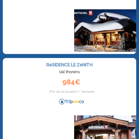
RéSIDENCE LE ZéNITH
Val thorens
984€
Prix de la location / semaine