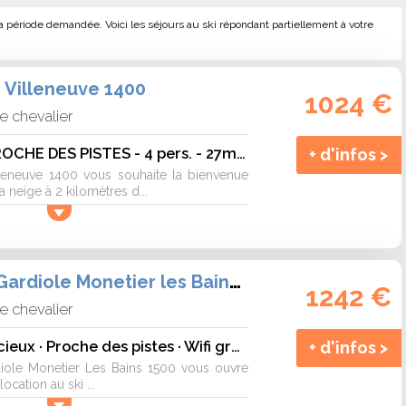
a période demandée. Voici les séjours au ski répondant partiellement à votre
 Villeneuve 1400
1024 €
e chevalier
STUDIO 4 PERS PROCHE DES PISTES - 4 pers. - 27m2 - TV
+ d'infos >
leneuve 1400 vous souhaite la bienvenue
a neige à 2 kilomètres d...
Résidence La Gardiole Monetier les Bains 1500
1242 €
e chevalier
Appartement spacieux · Proche des pistes · Wifi gratuit & proche des Grands Bains - 4 pers. - 38m2 - TV
+ d'infos >
iole Monetier Les Bains 1500 vous ouvre
ocation au ski ...