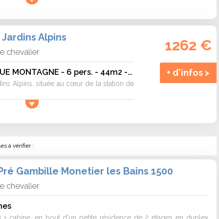
Jardins Alpins
1262 €
e chevalier
2 PIECES 6 PERS VUE MONTAGNE - 6 pers. - 44m2 - TV - Animaux admis
+ d'infos >
ns Alpins, située au cœur de la station de
.
 à vérifier :
ré Gambille Monetier les Bains 1500
e chevalier
nes
 + cabine, en bout d'un petite résidence de 2 étages en duplex