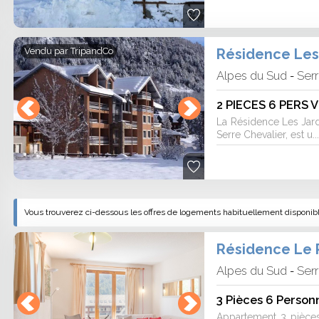
Résidence Les 
Vendu par
TripandCo
Alpes du Sud
Serr
-
La Résidence Les Jardi
Serre Chevalier, est u..
Vous trouverez ci-dessous les offres de logements habituellement disponibles
Résidence Le P
Alpes du Sud
Serr
-
3 Pièces 6 Person
Appartement 3 pièces