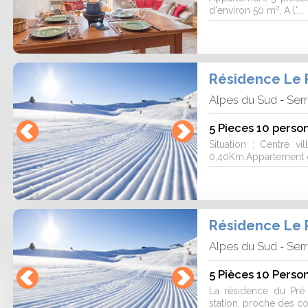
d'environ 50 m², A l'...
Résidence Le P
Alpes du Sud
Serr
-
5 Pieces 10 perso
Situation : Centre 
0,40Km.Appartement de
Résidence Le P
Alpes du Sud
Serr
-
5 Pièces 10 Perso
La résidence du Pré 
station, proche des c