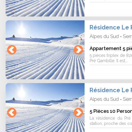
Résidence Le P
Alpes du Sud
Serr
-
Appartement 5 pi
5 pièces triplex de 8
Pré Gambille. Il est...
Résidence Le P
Alpes du Sud
Serr
-
5 Pièces 10 Perso
La résidence du Pré 
station, proche des c