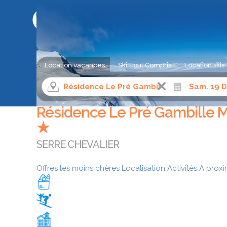
LE COMPARATEUR DE SÉJOUR AU SKI
Location vacances
Ski Tout Compris
Location skis
Location appartement ski
Alpes du Sud
Hautes-Alpe
Résidence Le Pré Gambille M
★
SERRE CHEVALIER
Offres les moins chères
Localisation
Activités
A proxi