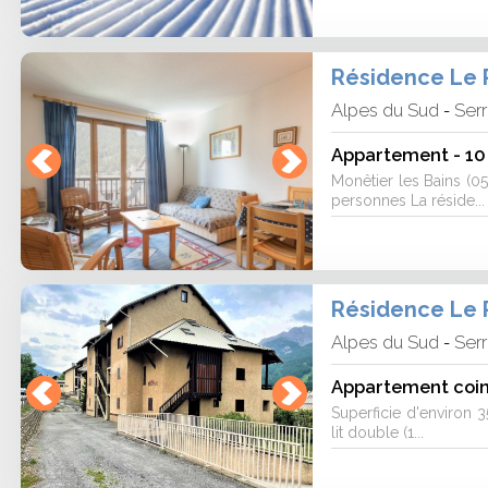
Résidence Le P
Alpes du Sud
Serr
-
Appartement - 10 
Monêtier les Bains (0
personnes La réside...
Résidence Le P
Alpes du Sud
Serr
-
Appartement coin
Superficie d'environ 3
lit double (1...