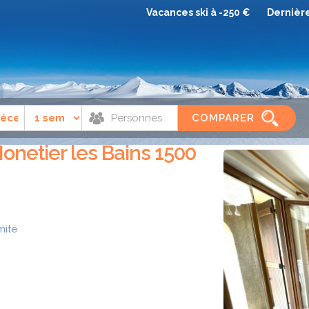
Vacances ski à -250 €
Dernièr
s
Serre chevalier
Résidence Le Pré Gambille Monetier les Bains 1500
COMPARER
onetier les Bains 1500
mité