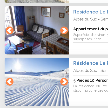
Résidence Le P
Alpes du Sud
Serr
-
Appartement dupl
Superficie d'environ 
superposés. Kitch...
Résidence Le P
Alpes du Sud
Serr
-
5 Pièces 10 Perso
La résidence du Pré 
station, proche des c