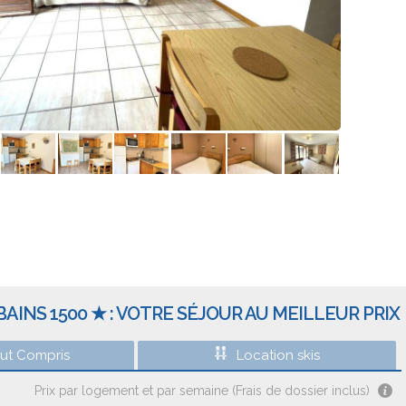
AINS 1500 ★ : VOTRE SÉJOUR AU MEILLEUR PRIX
out Compris
Location skis
Prix par logement et par semaine (Frais de dossier inclus)