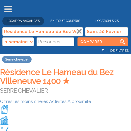
VENTES
FLASH
LOCATION VACANCES
SKI TOUT COMPRIS
LOCATION SKIS
COMPARER
+
DE FILTRES
Serre chevalier
Résidence Le Hameau du Bez
Villeneuve 1400 ★
SERRE CHEVALIER
Offres les moins chères
Activités
A proximité