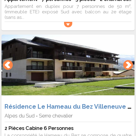
Appartement en duplex pour 7 personnes de 50 m²,
(immeuble ETE) exposé Sud avec balcon au 2e étage
(sans as...
Résidence Le Hameau du Bez Villeneuve 1400
Alpes du Sud
Serre chevalier
-
2 Pièces Cabine 6 Personnes
La copropriété le Hameau du Bez se compose de quatre