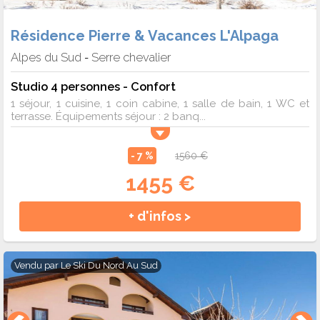
Résidence Pierre & Vacances L'Alpaga
Alpes du Sud
Serre chevalier
-
Studio 4 personnes - Confort
1 séjour, 1 cuisine, 1 coin cabine, 1 salle de bain, 1 WC et
terrasse. Équipements séjour : 2 banq...
- 7 %
1560 €
1455 €
+ d'infos >
Vendu par
Le Ski Du Nord Au Sud