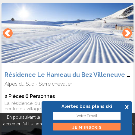
Résidence Le Hameau du Bez Villeneuve 1400
Alpes du Sud
Serre chevalier
-
2 Pièces 6 Personnes
La résidence du Hameau du Bez est idéalement situé au
x
Alertes bons plans ski
centre du village de la Salle les Alpes, à 200m du dé...
En poursuivant la navigation sur ce site, vous pouvez
refuser
ou
accepter
l'utilisation de cookies pour mieux vous servir.
A propos
des cookies
Fermer