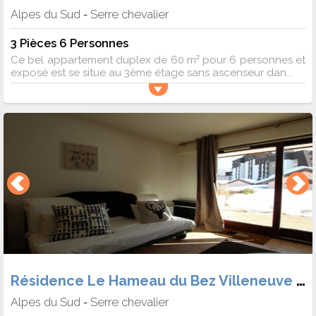
Alpes du Sud
Serre chevalier
-
3 Pièces 6 Personnes
Ce bel appartement duplex de 60 m² pour 6 personnes et
exposé est se situe au 3ème étage sans ascenseur dan...
Résidence Le Hameau du Bez Villeneuve 1400
Alpes du Sud
Serre chevalier
-