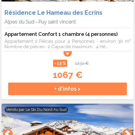
Résidence Le Hameau des Ecrins
Alpes du Sud
Puy saint vincent
-
Appartement Confort 1 chambre (4 personnes)
Appartement 2 Pièces pour 4 Personnes - environ 30 m²
Nombre de pièces : 2 Capacité maximum : 4 Hé...
- 13 %
1232 €
1067 €
+ d'infos >
Vendu par
Le Ski Du Nord Au Sud