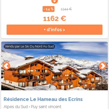
- 14 %
1344 €
1162 €
+ d'infos >
Vendu par
Le Ski Du Nord Au Sud
Résidence Le Hameau des Ecrins
Alpes du Sud
Puy saint vincent
-