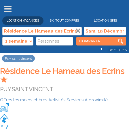
VENTES
FLASH
LOCATION VACANCES
SKI TOUT COMPRIS
LOCATION SKIS
COMPARER
+
DE FILTRES
Puy saint vincent
Résidence Le Hameau des Ecrins
★
PUY SAINT VINCENT
Offres les moins chères
Activités
Services
A proximité