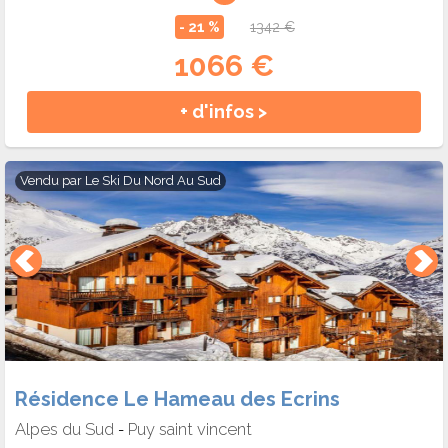
- 21 %
1342 €
1066 €
+ d'infos >
Vendu par
Le Ski Du Nord Au Sud
Résidence Le Hameau des Ecrins
Alpes du Sud
Puy saint vincent
-