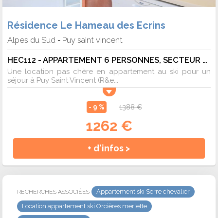
Résidence Le Hameau des Ecrins
Alpes du Sud
Puy saint vincent
-
HEC112 - APPARTEMENT 6 PERSONNES, SECTEUR 1700M - 6 pers. - 40m2 - TV
Une location pas chère en appartement au ski pour un
séjour à Puy Saint Vincent (R&e...
- 9 %
1388 €
1262 €
+ d'infos >
Appartement ski Serre chevalier
RECHERCHES ASSOCIÉES
Location appartement ski Orcières merlette