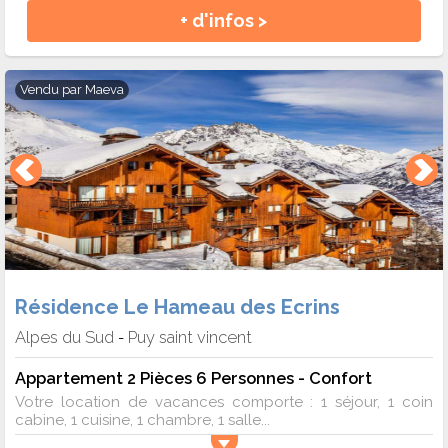
+ d'infos >
Vendu par
Maeva
Résidence Le Hameau des Ecrins
Alpes du Sud
Puy saint vincent
-
Appartement 2 Pièces 6 Personnes - Confort
Votre location de vacances comporte : 1 séjour, 1 coin
cabine, 1 cuisine, 1 chambre, 1 salle...