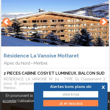
Résidence La Vanoise Mottaret
Alpes du Nord
Méribel
-
2 PIECES CABINE COSY ET LUMINEUX, BALCON SUD
RESIDENCE LA VANOISE N° 24 - TYPE G1 Classement 3*
pour 6 personnes - Appartement de charme - Label
x
Alertes bons plans ski
Méribe...
En poursuivant la navigation sur ce site, vous pouvez
refuser
ou
accepter
l'utilisation de cookies pour mieux vous servir.
A propos
des cookies
Fermer