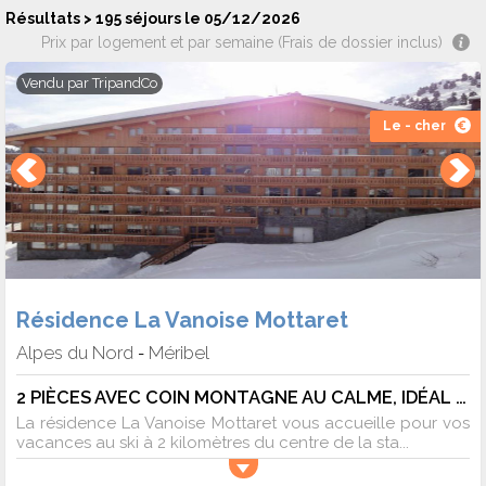
Les logements sont notés en moyenne 8/10 par 245 avis de
Résultats > 195 séjours le 05/12/2026
vacanciers sur 1 site internet.
Prix par logement et par semaine (Frais de dossier inclus)
Vendu par
TripandCo
Adresse : Groupe Gsi Immobilier Remise Des Clés à L'agence
Le - cher
Gsi-galerie Du Ruitor - 73550 MERIBEL MOTTARET
Résidence La Vanoise Mottaret
Alpes du Nord
Méribel
-
2 PIÈCES AVEC COIN MONTAGNE AU CALME, IDÉAL POUR UNE FAMILLE - 5 pers. - 38m2 - TV - Animaux admis
La résidence La Vanoise Mottaret vous accueille pour vos
vacances au ski à 2 kilomètres du centre de la sta...