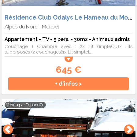
Résidence Club Odalys Le Hameau du Mottaret
Alpes du Nord
Méribel
-
Appartement - TV - 5 pers. - 30m2 - Animaux admis
Couchage 1 Chambre avec : 2x Lit simpleOu1x Lits
superposés (2 couchages)1x Lit simpleL...
645 €
+ d'infos >
Vendu par
TripandCo