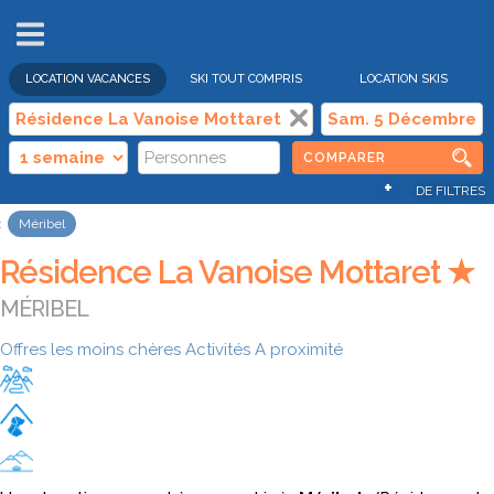
VENTES
FLASH
LOCATION VACANCES
SKI TOUT COMPRIS
LOCATION SKIS
COMPARER
+
DE FILTRES
Méribel
Résidence La Vanoise Mottaret ★
MÉRIBEL
Offres les moins chères
Activités
A proximité