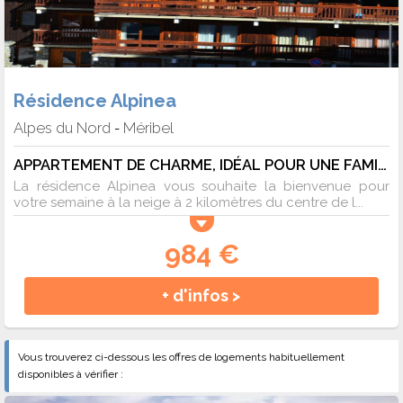
Résidence Alpinea
Alpes du Nord
Méribel
-
APPARTEMENT DE CHARME, IDÉAL POUR UNE FAMILLE - 6 pers. - 30m2 - TV - Animaux admis
La résidence Alpinea vous souhaite la bienvenue pour
votre semaine à la neige à 2 kilomètres du centre de l...
984 €
+ d'infos >
Vous trouverez ci-dessous les offres de logements habituellement
disponibles à vérifier :