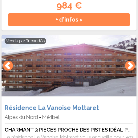
984 €
+ d'infos >
Vendu par
TripandCo
Résidence La Vanoise Mottaret
Alpes du Nord
Méribel
-
CHARMANT 3 PIÈCES PROCHE DES PISTES IDÉAL POUR 1 FAMILLE - 6 pers. - 39m2 - TV - Animaux admis
La résidence La Vanoise Mottaret vous accueille pour vos