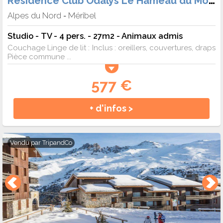
Alpes du Nord
Méribel
-
Studio - TV - 4 pers. - 27m2 - Animaux admis
Couchage Linge de lit : Inclus : oreillers, couvertures, draps
Pièce commune ...
577 €
+ d'infos >
Vendu par
TripandCo