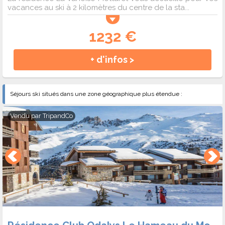
vacances au ski à 2 kilomètres du centre de la sta...
1232 €
+ d'infos >
Séjours ski situés dans une zone géographique plus étendue :
Vendu par
TripandCo
Résidence Club Odalys Le Hameau du Mottaret