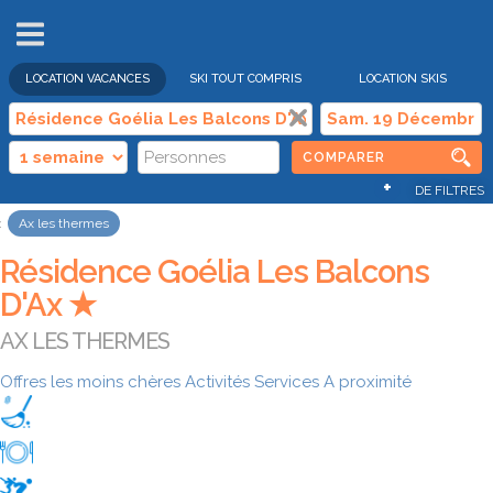
VENTES
FLASH
LOCATION VACANCES
SKI TOUT COMPRIS
LOCATION SKIS
COMPARER
+
DE FILTRES
Ax les thermes
Résidence Goélia Les Balcons
D'Ax ★
AX LES THERMES
Offres les moins chères
Activités
Services
A proximité