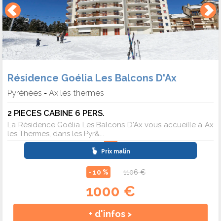
Résidence Goélia Les Balcons D'Ax
Pyrénées
Ax les thermes
-
2 PIECES CABINE 6 PERS.
La Résidence Goélia Les Balcons D'Ax vous accueille à Ax
les Thermes, dans les Pyr&...
Prix malin
- 10 %
1106 €
1000 €
+ d'infos >