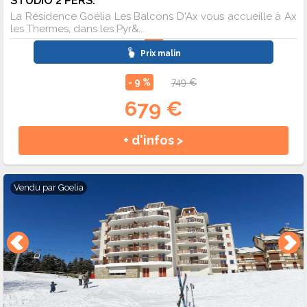
STUDIO 2 PERS.
La Résidence Goélia Les Balcons D'Ax vous accueille à Ax
les Thermes, dans les Pyr&...
Prix malin
- 9 %
749 €
679 €
+ d'infos >
Vendu par
Goelia