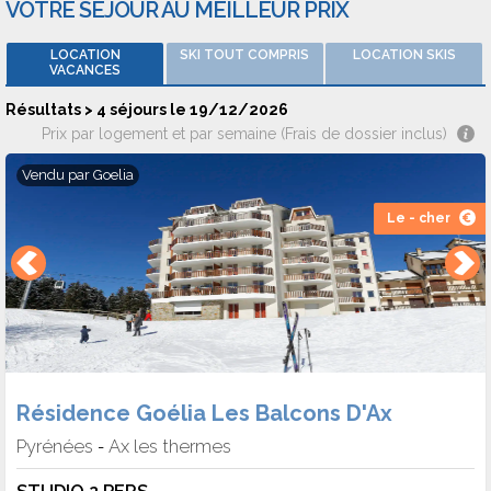
VOTRE SÉJOUR AU MEILLEUR PRIX
Adresse : Bonascre - 09110 AX-LES-THERMES
LOCATION
SKI TOUT COMPRIS
LOCATION SKIS
VACANCES
Résultats > 4 séjours le 19/12/2026
Prix par logement et par semaine (Frais de dossier inclus)
Vendu par
Goelia
Le - cher
Résidence Goélia Les Balcons D'Ax
Pyrénées
Ax les thermes
-