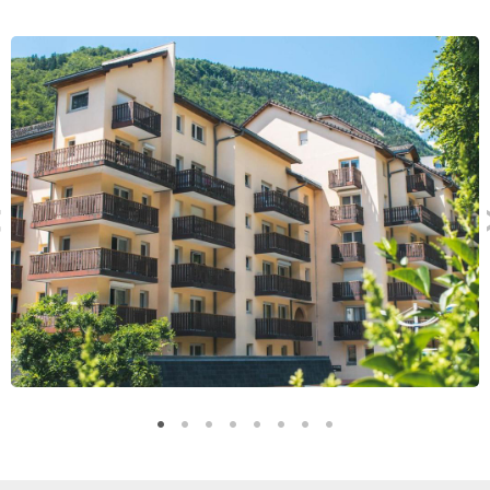
neige. Les amateurs de glisse pourront s’adonner à leurs
activités favorites en empruntant les remontées mécaniques
à 250 mètres de l’établissement. A votre retour des pistes,
vous n’aurez qu’à ranger vos équipements dans votre casier à
skis.
Pour varier vos activités, partagez des moments en famille au
cinéma, buvez un verre entre amis dans un pub ou restez au
chaud devant votre poste de télévision. Il vous sera
également possible de vous relaxer à l’espace détente de
l’établissement. Bains à remous et hammam y sont aménagés.
Vous pourrez éventuellement faire des parties de billard ou
aller à la bibliothèque de la résidence si l’envie vous prend. En
fin de soirée, connectez-vous gratuitement à la WI-Fi et
postez vos moments de la journée sur les réseaux sociaux.
Par ailleurs, la résidence vous propose en option le ménage
de fin de séjour. Notez que votre
location au ski
inclut le
linge de lit, de toilette et de cuisine.