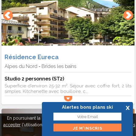
Résidence Eureca
Alpes du Nord
Brides les bains
-
Studio 2 personnes (ST2)
Superficie d'environ 25-32 m². Séjour avec coffre fort, 2 lits
simples. Kitchenette avec bouilloire, c...
x
Alertes bons plans ski
En poursuivant la navigation sur ce site, vous pouvez
refuser
ou
accepter
l'utilisation de cookies pour mieux vous servir.
A propos
des cookies
Fermer