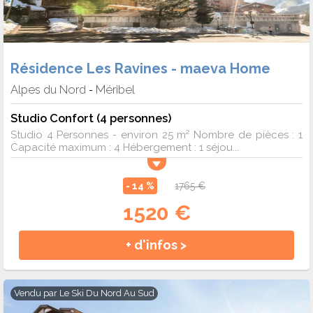
Résidence Les Ravines - maeva Home
Alpes du Nord
Méribel
-
Studio Confort (4 personnes)
Studio 4 Personnes - environ 25 m² Nombre de pièces : 1
Capacité maximum : 4 Hébergement : 1 séjou...
- 14 %
1765 €
1520 €
+ d'infos >
Vendu par
Le Ski Du Nord Au Sud