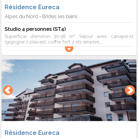
Résidence Eureca
Alpes du Nord
Brides les bains
-
Studio 4 personnes (ST4)
Superficie d'environ 30-38 m². Séjour avec canapé-lit
(gigogne 2 places), coffre fort, 2 lits simples,...
Résidence Eureca