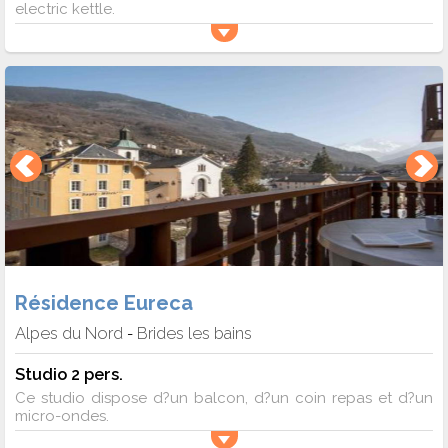
electric kettle.
Résidence Eureca
Alpes du Nord
Brides les bains
-
Studio 2 pers.
Ce studio dispose d?un balcon, d?un coin repas et d?un
micro-ondes.