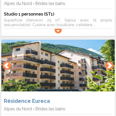
Alpes du Nord
Brides les bains
-
Studio 1 personnes (ST1)
Superficie d'environ 25 m². Séjour avec lit simple
(escamotable). Cuisine avec bouilloire, cafetière, ...
Résidence Eureca
Alpes du Nord
Brides les bains
-