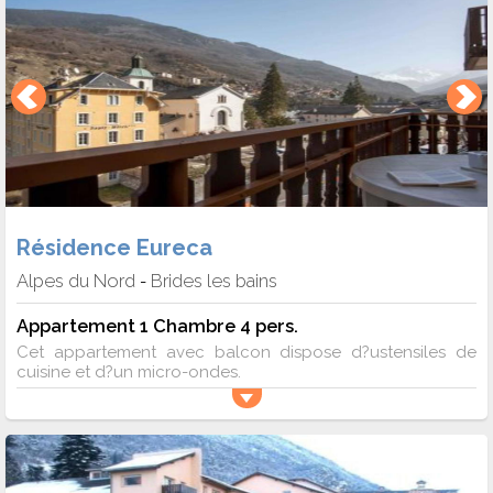
Résidence Eureca
Alpes du Nord
Brides les bains
-
Appartement 1 Chambre 4 pers.
Cet appartement avec balcon dispose d?ustensiles de
cuisine et d?un micro-ondes.