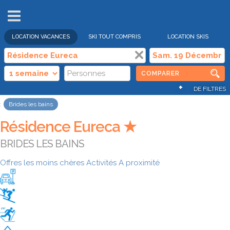
VENTES
FLASH
LOCATION VACANCES
SKI TOUT COMPRIS
LOCATION SKIS
COMPARER
+
DE FILTRES
Brides les bains
Résidence Eureca ★
BRIDES LES BAINS
Offres les moins chères
Activités
A proximité