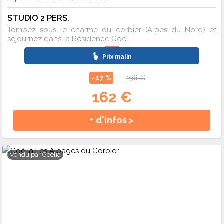
STUDIO 2 PERS.
Tombez sous le charme du corbier (Alpes du Nord) et
séjournez dans la Résidence Goé...
Prix malin
- 17 %
196 €
162 €
+ d'infos >
Vendu par
Goelia