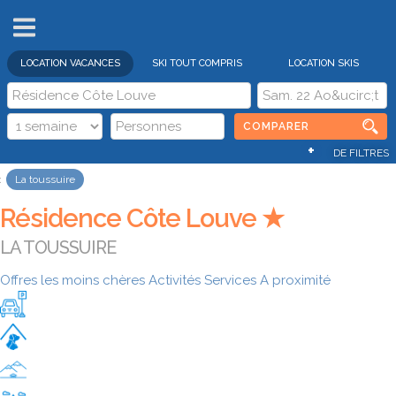
VENTES
FLASH
LOCATION VACANCES
SKI TOUT COMPRIS
LOCATION SKIS
COMPARER
+
DE FILTRES
La toussuire
Résidence Côte Louve ★
LA TOUSSUIRE
Offres les moins chères
Activités
Services
A proximité