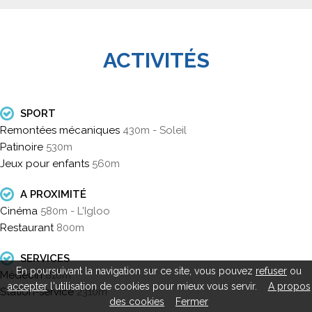
ACTIVITÉS
SPORT
Remontées mécaniques
430m - Soleil
Patinoire
530m
Jeux pour enfants
560m
A PROXIMITÉ
Cinéma
580m - L'Igloo
Restaurant
800m
SERVICES
En poursuivant la navigation sur ce site, vous pouvez
refuser
ou
Médecin
810m
accepter
l'utilisation de cookies pour mieux vous servir.
A propos
Station-service
2310m
des cookies
Fermer