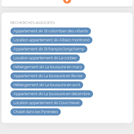
RECHERCHES ASSOCIÉES
Appartement ski St colomban des villards
Location appartement ski Albiez montrond
Appartement ski St françois longchamp
Location appartement ski Le corbier
Hébergement ski La toussuire en mars
Appartement ski La toussuire en février
Hébergement ski La toussuire en avril
Appartement ski La toussuire en décembre
Location appartement ski Courchevel
Chalet dans les Pyrénées