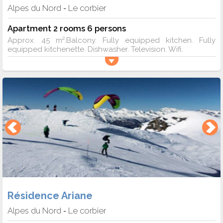
Alpes du Nord
Le corbier
-
Apartment 2 rooms 6 persons
Approx. 45 m².Balcony. Fully equipped kitchen. Fully
equipped kitchenette. Dishwasher. Television. Wifi.
Résidence Ariane
Alpes du Nord
Le corbier
-