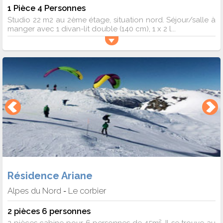
1 Pièce 4 Personnes
Studio 22 m2 au 2ème étage, situation nord. Séjour/salle à
manger avec 1 divan-lit double (140 cm), 1 x 2 l...
Résidence Ariane
Alpes du Nord
Le corbier
-
2 pièces 6 personnes
2 pièces cabine pour 6 personnes de 45m². Il se trouve au