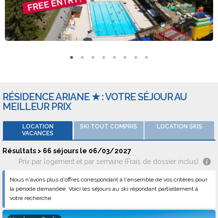
La Résidence Ariane propose, entre autres, les types de
logement suivants : appartement, 2 pièces et studio. La
capacité des logements est de 3 à 6 personnes.
RÉSIDENCE ARIANE ★ : VOTRE SÉJOUR AU
MEILLEUR PRIX
LOCATION
SKI TOUT COMPRIS
LOCATION SKIS
VACANCES
Résultats > 66 séjours le 06/03/2027
Prix par logement et par semaine (Frais de dossier inclus)
Nous n'avons plus d'offres correspondant à l'ensemble de vos critères pour
la période demandée. Voici les séjours au ski répondant partiellement à
votre recherche