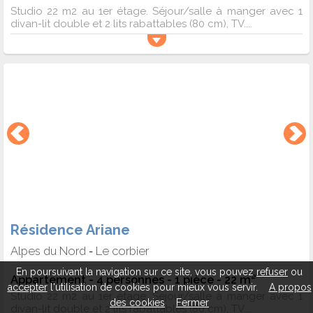
Studio 22 m2 au 1er étage. Séjour/salle à manger avec 1
divan-lit double et 2 lits rabattables (80 cm), TV....
Résidence Ariane
Alpes du Nord
Le corbier
-
En poursuivant la navigation sur ce site, vous pouvez
refuser
ou
Appartement - 4 personnes - 1 pièce - 22 m²
accepter
l'utilisation de cookies pour mieux vous servir.
A propos
Studio 22 m2 au 1er étage. Séjour/salle à manger avec 1
des cookies
Fermer
divan-lit double et 2 lits rabattables (80 cm), TV....