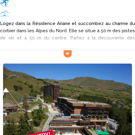
Logez dans la Résidence Ariane et succombez au charme du
corbier dans les Alpes du Nord. Elle se situe à 50 m des pistes
de ski et à 50 m du centre. Partez à la découverte des
paysages de la région ! Si vous souhaitez prendre un bol d'air
frais, ne manquez pas d'aller voir les Aiguilles d'Arves, le Massif
des Aravis et le Col de la Croix-de-Fer.
Activités et services
Si vous souhaitez sortir en ville, vous pouvez vous rendre dans
les bars qui se situent dans les environs de la Résidence
Ariane. Pour les amateurs d'activités physiques, la résidence
comporte des pistes de ski. Et l'équitation n'attend que vous
pour les vacances. Pour siroter un apéritif entre amis ou en
famille, le bar est l'endroit idéal.
Types de logements