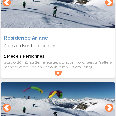
Résidence Ariane
Alpes du Nord
Le corbier
-
1 Pièce 2 Personnes
Studio 20 m2 au 2ème étage, situation nord. Séjour/salle à
manger avec 1 divan-lit double (2 x 80 cm, longu...