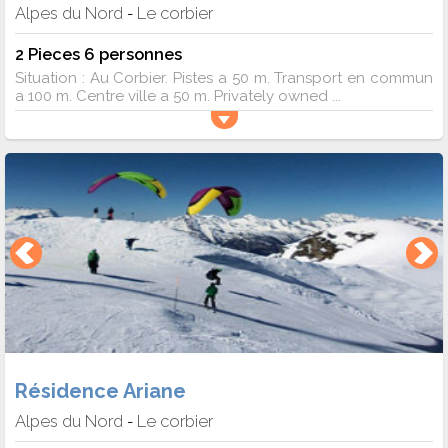
Alpes du Nord
Le corbier
-
2 Pieces 6 personnes
Situation : Au Corbier. Pistes a 50 m. Transport en commun
a 100 m. Centre ville a 50 m. Privately owned ...
Résidence Ariane
Alpes du Nord
Le corbier
-