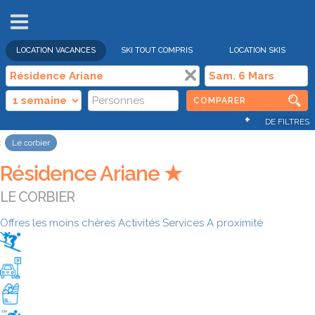
VENTES
FLASH
LOCATION VACANCES
SKI TOUT COMPRIS
LOCATION SKIS
COMPARER
+
DE FILTRES
Le corbier
Résidence Ariane ★
LE CORBIER
Offres les moins chères
Activités
Services
A proximité