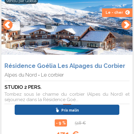
Vendu par
Goelia
Le - cher
Résidence Goélia Les Alpages du Corbier
Alpes du Nord
Le corbier
-
STUDIO 2 PERS.
Tombez sous le charme du corbier (Alpes du Nord) et
séjournez dans la Résidence Goé...
Prix malin
- 9 %
518 €