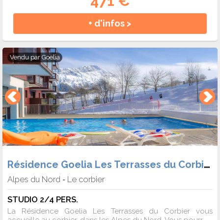
471 €
+ d'infos >
Vendu par
Goelia
Résidence Goelia Les Terrasses du Corbier
Alpes du Nord
Le corbier
-
STUDIO 2/4 PERS.
La Résidence Goelia Les Terrasses du Corbier vous