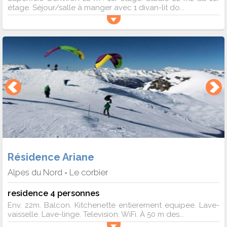
étage. Séjour/salle à manger avec 1 divan-lit do...
Résidence Ariane
Alpes du Nord
Le corbier
-
residence 4 personnes
Env. 22m. Balcon. Kitchenette entierement equipee. Lave-
vaisselle. Lave-linge. Television. WiFi. À 50 m des...